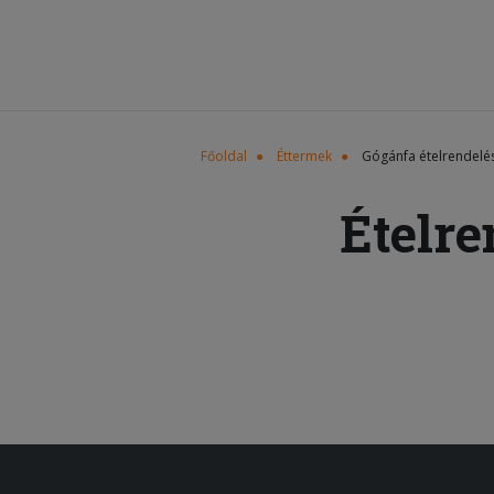
Főoldal
Éttermek
Gógánfa ételrendelé
Ételre