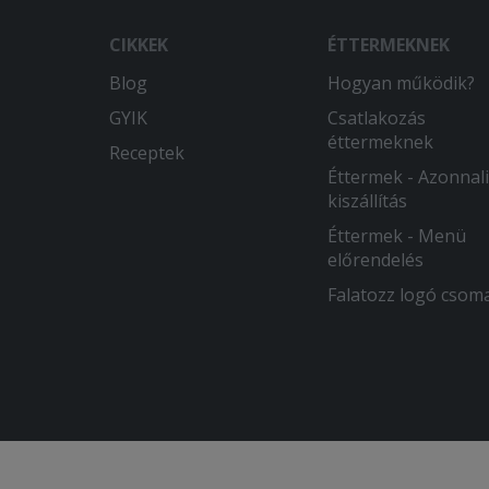
CIKKEK
ÉTTERMEKNEK
Blog
Hogyan működik?
GYIK
Csatlakozás
éttermeknek
Receptek
Éttermek - Azonnali
kiszállítás
Éttermek - Menü
előrendelés
Falatozz logó csom