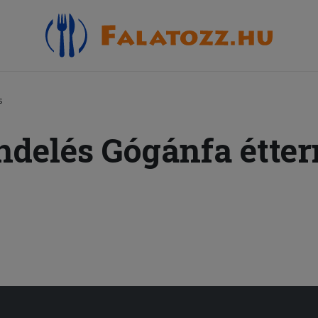
s
ndelés Gógánfa étte