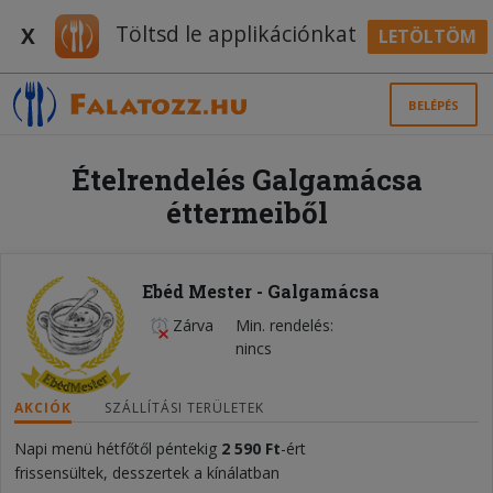
Töltsd le applikációnkat
X
LETÖLTÖM
BELÉPÉS
Ételrendelés Galgamácsa
éttermeiből
Ebéd Mester - Galgamácsa
Zárva
Min. rendelés
nincs
AKCIÓK
SZÁLLÍTÁSI TERÜLETEK
Napi menü hétfőtől péntekig
2 590 Ft
-ért
frissensültek, desszertek a kínálatban