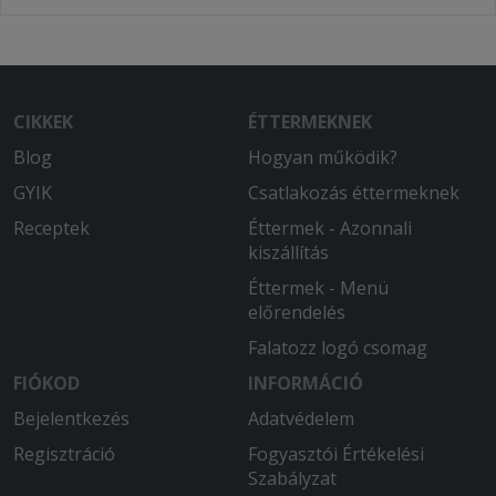
CIKKEK
ÉTTERMEKNEK
Blog
Hogyan működik?
GYIK
Csatlakozás éttermeknek
Receptek
Éttermek - Azonnali
kiszállítás
Éttermek - Menü
előrendelés
Falatozz logó csomag
FIÓKOD
INFORMÁCIÓ
Bejelentkezés
Adatvédelem
Regisztráció
Fogyasztói Értékelési
Szabályzat