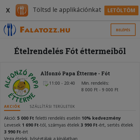
Töltsd le applikációnkat
X
LETÖLTÖM
BELÉPÉS
Ételrendelés Fót éttermeiből
Alfonzó Papa Étterme - Fót
11:00 - 20:40
Min. rendelés
8 000 Ft - 9 000 Ft
AKCIÓK
SZÁLLÍTÁSI TERÜLETEK
Akció:
5 000 Ft
feletti rendelés esetén
10% kedvezmény
Levesek
1 690 Ft
-tól, szárnyas ételek
3 990 Ft
-ért, sertés ételek
3 990 Ft
-ért
Vega ételek, bőségtálak a kínálatban