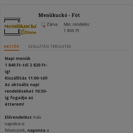
Menükuckó - Fót
Zárva
Min. rendelés
1 800 Ft
AKCIÓK
SZÁLLÍTÁSI TERÜLETEK
Napi menük
1 840 Ft-tól 2 820 Ft-
ig!
Kiszállítás 11:00-tól!
Az aktuális napi
rendeléseket 10:30-
ig fogadja az
étterem!
Előrendelést
más
napokra is
felveszünk,
naponta
a