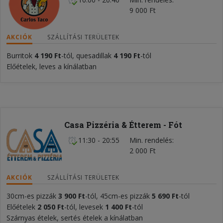
9 000 Ft
AKCIÓK
SZÁLLÍTÁSI TERÜLETEK
Burritok
4 190 Ft
-tól, quesadillak
4 190 Ft
-tól
Előételek, leves a kínálatban
Casa Pizzéria & Étterem - Fót
11:30 - 20:55
Min. rendelés
2 000 Ft
AKCIÓK
SZÁLLÍTÁSI TERÜLETEK
30cm-es pizzák
3 900 Ft
-tól, 45cm-es pizzák
5
690 F
t
-tól
Előételek
2 050
Ft
-tól, levesek
1 400 Ft
-tól
Szárnyas ételek, sertés ételek a kínálatban