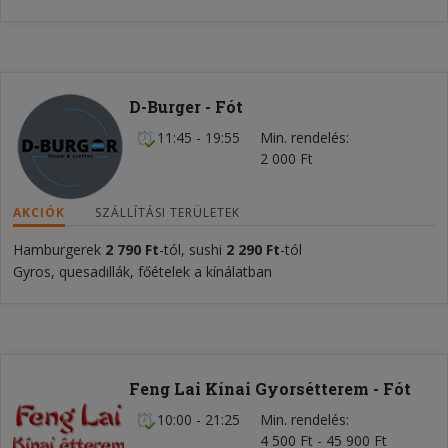
D-Burger - Fót
11:45 - 19:55
Min. rendelés
2 000 Ft
AKCIÓK
SZÁLLÍTÁSI TERÜLETEK
Hamburgerek
2 790 Ft
-tól, sushi
2 290 Ft
-tól
Gyros, quesadillák, főételek a kínálatban
Feng Lai Kínai Gyorsétterem - Fót
10:00 - 21:25
Min. rendelés
4 500 Ft - 45 900 Ft