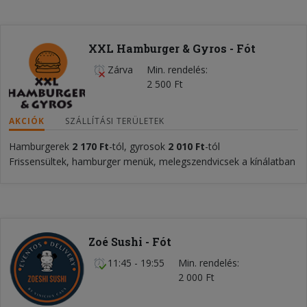
XXL Hamburger & Gyros - Fót
Zárva
Min. rendelés
2 500 Ft
AKCIÓK
SZÁLLÍTÁSI TERÜLETEK
Hamburgerek
2 170 Ft
-tól, gyrosok
2 010 Ft
-tól
Frissensültek, hamburger menük, melegszendvicsek a kínálatban
Zoé Sushi - Fót
11:45 - 19:55
Min. rendelés
2 000 Ft