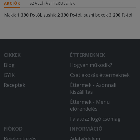
AKCIÓK
SZÁLLÍTÁSI TERÜLETEK
Makik
1 390 Ft
-tól, sushik
2 390 Ft-
tól, sushi boxok
3 290 F
t-tól
CIKKEK
ÉTTERMEKNEK
Blog
Hogyan működik?
GYIK
Csatlakozás éttermeknek
Receptek
Éttermek - Azonnali
kiszállítás
Éttermek - Menü
előrendelés
Falatozz logó csomag
FIÓKOD
INFORMÁCIÓ
Bejelentkezés
Adatvédelem