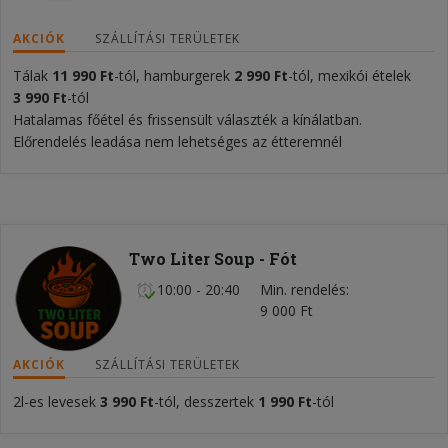
AKCIÓK
SZÁLLÍTÁSI TERÜLETEK
Tálak
11
990 Ft
-tól, hamburgerek
2 990 Ft
-tól, mexikói ételek
3 990 Ft
-tól
Hatalamas főétel és frissensült választék a kínálatban.
Előrendelés leadása nem lehetséges az étteremnél
Two Liter Soup - Fót
10:00 - 20:40
Min. rendelés
9 000 Ft
AKCIÓK
SZÁLLÍTÁSI TERÜLETEK
2l-es levesek
3 990 Ft
-tól, desszertek
1 990 Ft
-tól