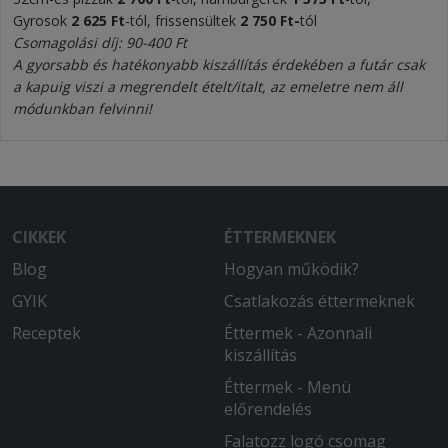
Gyrosok
2 625 Ft
-tól, frissensültek
2 750 Ft-
tól
Csomagolási díj: 90-400 Ft
A gyorsabb és hatékonyabb kiszállítás érdekében a futár csak
a kapuig viszi a megrendelt ételt/italt, az emeletre nem áll
módunkban felvinni!
CIKKEK
ÉTTERMEKNEK
Blog
Hogyan működik?
GYIK
Csatlakozás éttermeknek
Receptek
Éttermek - Azonnali
kiszállítás
Éttermek - Menü
előrendelés
Falatozz logó csomag