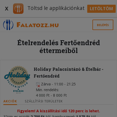
Töltsd le applikációnkat
X
LETÖLTÖM
BELÉPÉS
Ételrendelés Fertőendréd
éttermeiből
Holiday Palacsintázó & Ételbár -
Fertőendréd
Zárva
-
11:00 - 21:25
Min. rendelés
4 000 Ft - 8 000 Ft
AKCIÓK
SZÁLLÍTÁSI TERÜLETEK
Figyelem! A kiszállítási idő 120 perc is lehet.
32cm-es pizzák
2 700 Ft
-tól, hamburgerek
1 575 Ft
-tól,