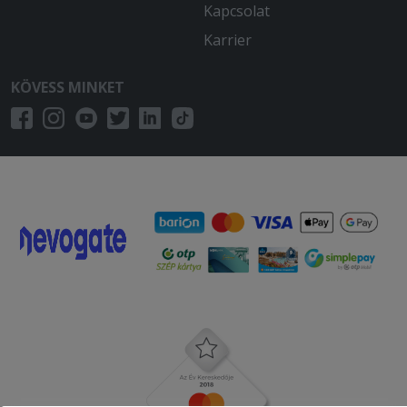
Kapcsolat
Karrier
KÖVESS MINKET