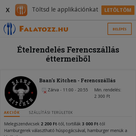
Töltsd le applikációnkat
X
LETÖLTÖM
BELÉPÉS
Ételrendelés Ferencszállás
éttermeiből
Baan's Kitchen - Ferencszállás
Zárva
-
11:00 - 20:55
Min. rendelés
2 300 Ft
AKCIÓK
SZÁLLÍTÁSI TERÜLETEK
Melegszendvicsek
2 200 Ft
-tól, tortillák
3 000
Ft
-tól
Hamburgerek választható húspogácsával, hamburger menük a