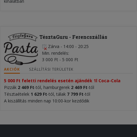
kínálatban
TésztaGuru - Ferencszállás
Zárva
-
14:00 - 20:25
Min. rendelés
3 000 Ft - 5 000 Ft
AKCIÓK
SZÁLLÍTÁSI TERÜLETEK
5 000 Ft feletti rendelés esetén ajándék 1l Coca-Cola
Pizzák
2 469 Ft
-tól, hamburgerek
2 469 Ft
-tól
Tésztaételek
1 629 Ft
-tól, tálak
7 799 Ft
-tól
A kiszállítás minden nap 10:00-kor kezdődik