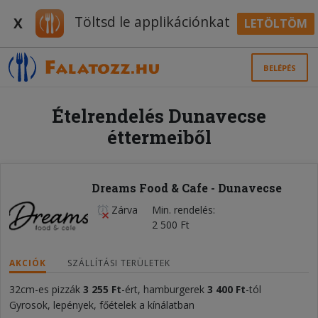
Töltsd le applikációnkat
X
LETÖLTÖM
BELÉPÉS
Ételrendelés Dunavecse
éttermeiből
Dreams Food & Cafe - Dunavecse
Zárva
Min. rendelés
2 500 Ft
AKCIÓK
SZÁLLÍTÁSI TERÜLETEK
32cm-es pizzák
3 255 Ft
-ért, hamburgerek
3 400
Ft
-tól
Gyrosok, lepények, főételek a kínálatban