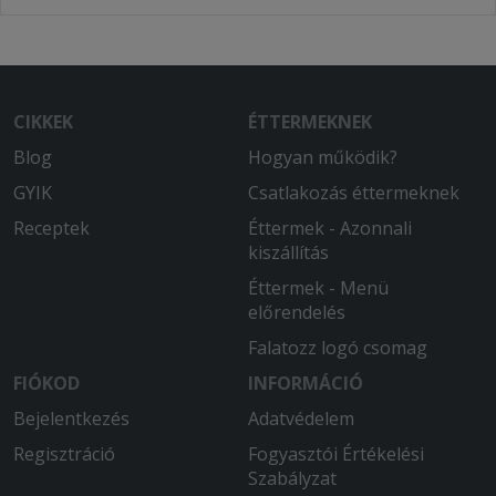
CIKKEK
ÉTTERMEKNEK
Blog
Hogyan működik?
GYIK
Csatlakozás éttermeknek
Receptek
Éttermek - Azonnali
kiszállítás
Éttermek - Menü
előrendelés
Falatozz logó csomag
FIÓKOD
INFORMÁCIÓ
Bejelentkezés
Adatvédelem
Regisztráció
Fogyasztói Értékelési
Szabályzat