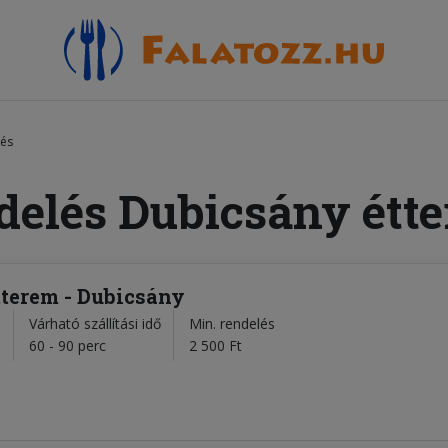
lés
delés Dubicsány étt
terem - Dubicsány
Várható szállítási idő
Min. rendelés
l
60 - 90 perc
2 500 Ft