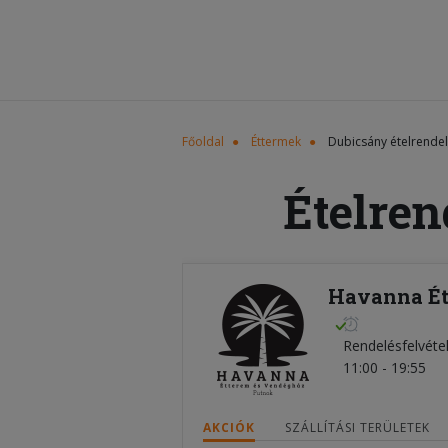
Főoldal
Éttermek
Dubicsány ételrende
Ételren
Havanna Ét
Rendelésfelvéte
11:00 - 19:55
AKCIÓK
SZÁLLÍTÁSI TERÜLETEK