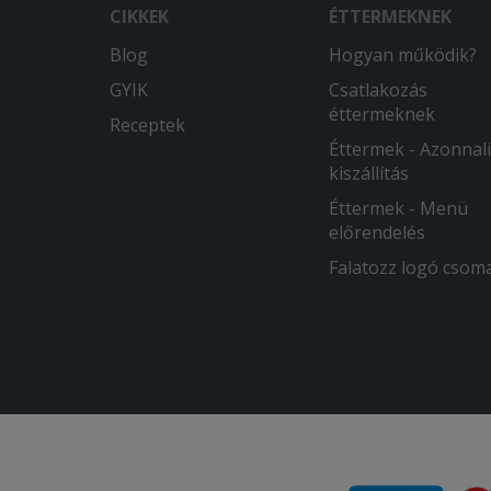
CIKKEK
ÉTTERMEKNEK
Blog
Hogyan működik?
GYIK
Csatlakozás
éttermeknek
Receptek
Éttermek - Azonnali
kiszállítás
Éttermek - Menü
előrendelés
Falatozz logó csom