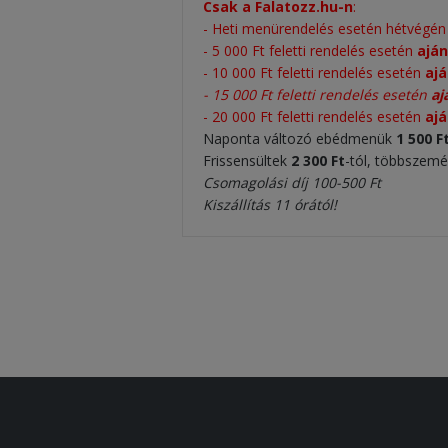
Csak a Falatozz.hu-n
:
- Heti menürendelés esetén hétvégé
- 5 000 Ft feletti rendelés esetén
aján
-
10 000 Ft feletti rendelés esetén
aj
-
15 000 Ft feletti rendelés esetén
aj
- 20 000 Ft feletti rendelés esetén
ajá
Naponta változó ebédmenük
1 500 F
Frissensültek
2 300
Ft
-tól, többszemé
Csomagolási díj 100-500 Ft
Kiszállítás 11 órától!