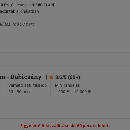
10 Ft
-tól, levesek
1 580 Ft
-tól
lacsinták a kínálatban
lítási idő 90 perc
em - Dubicsány
3.6/5 (60+)
Várható szállítási idő
Min. rendelés
l
60 - 90 perc
1 050 Ft - 10 000 Ft
Figyelem! A kiszállítási idő 60 perc is lehet.