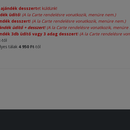
n
ajándék desszert
et küldünk!
dék üdítő
!
(A la Carte rendelésre vonatkozik, menüre nem.)
ándék desszert
!
(A la Carte rendelésre vonatkozik, menüre nem.)
ándék üdítő + desszert
!
(A la Carte rendelésre vonatkozik, menüre
ndék 3db üdítő vagy 3 adag desszert
!
(A la Carte rendelésre vo
t
-tól
lyes tálak
4 950 Ft
-tól