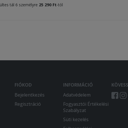
sültes tál 6 személyre
25 290 Ft
-tól
FIÓKOD
INFORMÁCIÓ
KÖVES
Bejelentkezés
Adatvédelem
Regisztráció
Fogyasztói Értékelési
Szabályzat
Süti kezelés