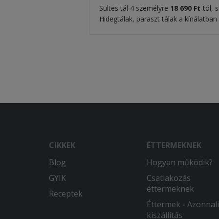
Sültes tál 4 személyre
18 690 Ft
-tól, 
Hidegtálak, paraszt tálak a kínálatban
CIKKEK
ÉTTERMEKNEK
Blog
Hogyan működik?
GYIK
Csatlakozás
éttermeknek
Receptek
Éttermek - Azonnali
kiszállítás