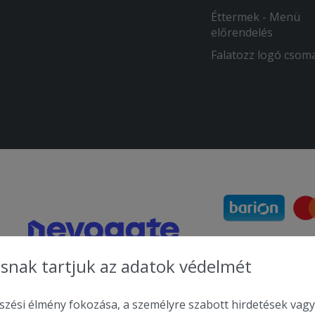
Éttermek - Menü
előrendelés
Falatozz logó csom
snak tartjuk az adatok védelmét
zési élmény fokozása, a személyre szabott hirdetések vagy