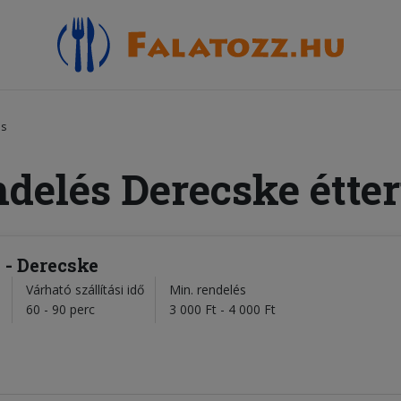
és
ndelés Derecske étte
 - Derecske
Várható szállítási idő
Min. rendelés
l
60 - 90 perc
3 000 Ft - 4 000 Ft