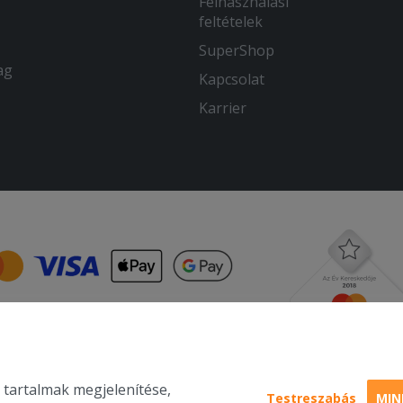
Felhasználási
feltételek
SuperShop
ag
Kapcsolat
Karrier
 tartalmak megjelenítése,
Testreszabás
MIN