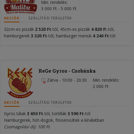
Min. rendelés
3 000 Ft - 5 000 Ft
AKCIÓK
SZÁLLÍTÁSI TERÜLETEK
32cm-es pizzák
2 520 Ft
-tól, 45cm-es pizzák
4 820 F
t-tól,
hamburgerek
3 320 Ft
-tól, hamburger menük
4 240 Ft
-tól
ReGe Gyros - Csobánka
Zárva
-
10:00 - 20:30
Min. rendelés
2 000 Ft
AKCIÓK
SZÁLLÍTÁSI TERÜLETEK
Gyros tálak
3 650 Ft
-tól, tortillák
3 590 Ft
-tól
Hamburgerek, hot-dogok, frissensültek a kínálatban
Csomagolási díj: 100 Ft