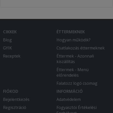
CIKKEK
ÉTTERMEKNEK
Blog
Hogyan működik?
GYIK
Csatlakozás éttermeknek
Receptek
Éttermek - Azonnali
kiszállítás
Éttermek - Menü
előrendelés
Falatozz logó csomag
FIÓKOD
INFORMÁCIÓ
Bejelentkezés
Adatvédelem
Regisztráció
Fogyasztói Értékelési
Szabályzat