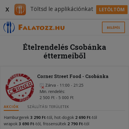
Töltsd le applikációnkat
X
LETÖLTÖM
BELÉPÉS
Ételrendelés Csobánka
éttermeiből
Corner Street Food - Csobánka
Zárva
-
11:00 - 21:25
Min. rendelés
2 500 Ft - 5 000 Ft
AKCIÓK
SZÁLLÍTÁSI TERÜLETEK
Hamburgerek
3
2
90 Ft
-tól, hot-dogok
2 690 Ft
-tól
wrapok
3 690 Ft
-tól, frissensültek
2 790 Ft
-tól