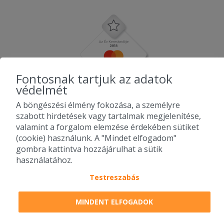
Fontosnak tartjuk az adatok
védelmét
A böngészési élmény fokozása, a személyre
szabott hirdetések vagy tartalmak megjelenítése,
valamint a forgalom elemzése érdekében sütiket
(cookie) használunk. A "Mindet elfogadom"
gombra kattintva hozzájárulhat a sütik
használatához.
Testreszabás
2010-2026 Copyright - Falatozz.hu - Diston-line Kft.
MINDENT ELFOGADOK
Pizza, gyros, hamburger, menük kedvező áron, egy helyen az összes
étterem ajánlata.