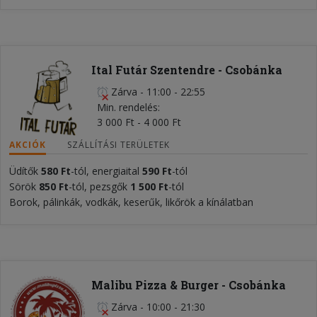
Ital Futár Szentendre - Csobánka
Zárva
-
11:00 - 22:55
Min. rendelés
3 000 Ft - 4 000 Ft
AKCIÓK
SZÁLLÍTÁSI TERÜLETEK
Üdítők
580
Ft
-tól, energiaital
590 Ft
-tól
Sörök
850 Ft
-tól, pezsgők
1 50
0 Ft
-tól
Borok, pálinkák, vodkák, keserűk, likőrök a kínálatban
Malibu Pizza & Burger - Csobánka
Zárva
-
10:00 - 21:30