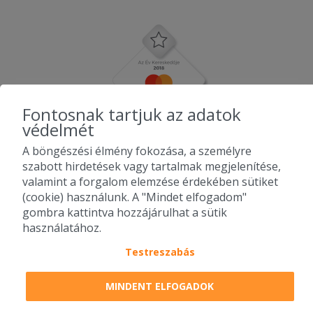
Fontosnak tartjuk az adatok
védelmét
A böngészési élmény fokozása, a személyre
szabott hirdetések vagy tartalmak megjelenítése,
valamint a forgalom elemzése érdekében sütiket
(cookie) használunk. A "Mindet elfogadom"
gombra kattintva hozzájárulhat a sütik
használatához.
Testreszabás
2010-2026 Copyright - Falatozz.hu - Diston-line Kft.
MINDENT ELFOGADOK
Pizza, gyros, hamburger, menük kedvező áron, egy helyen az összes
étterem ajánlata.