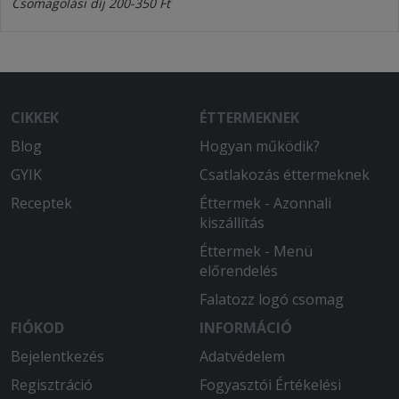
Csomagolási díj 200-350 Ft
CIKKEK
ÉTTERMEKNEK
Blog
Hogyan működik?
GYIK
Csatlakozás éttermeknek
Receptek
Éttermek - Azonnali
kiszállítás
Éttermek - Menü
előrendelés
Falatozz logó csomag
FIÓKOD
INFORMÁCIÓ
Bejelentkezés
Adatvédelem
Regisztráció
Fogyasztói Értékelési