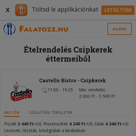
Töltsd le applikációnkat
X
LETÖLTÖM
BELÉPÉS
Ételrendelés Csipkerek
éttermeiből
Castello Bistro - Csipkerek
11:00 - 19:25
Min. rendelés
2 000 Ft - 5 500 Ft
AKCIÓK
SZÁLLÍTÁSI TERÜLETEK
Pizzák
3 440 Ft-
tól, frissensültek
4 240 Ft
-tól, tálak
4 240 Ft
-tól
Levesek, tészták, bőségtálak a kínálatban