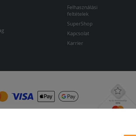
Felhasználási
feltételek
SuperShop
ag
Kapcsolat
Karrier