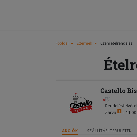
Főoldal
Éttermek
Csehi ételrendelés
Étel
Castello Bis
Rendelésfelvéte
Zárva
-
11:00 
AKCIÓK
SZÁLLÍTÁSI TERÜLETEK