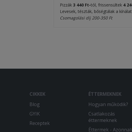
Pizzák
3 440 Ft-
tól, frissensültek
4 24
Levesek, tészták, bőségtálak a kínála
Csomagolási díj 200-350 Ft
CIKKEK
ÉTTERMEKNEK
Blog
Hogyan működik?
GYIK
Csatlakozás
éttermeknek
Receptek
Éttermek - Azonnali