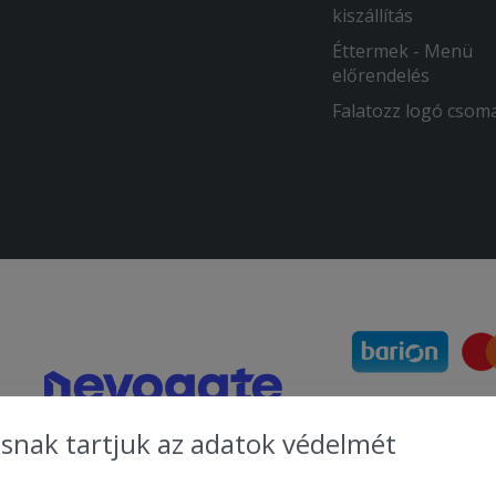
kiszállítás
Éttermek - Menü
előrendelés
Falatozz logó csom
snak tartjuk az adatok védelmét