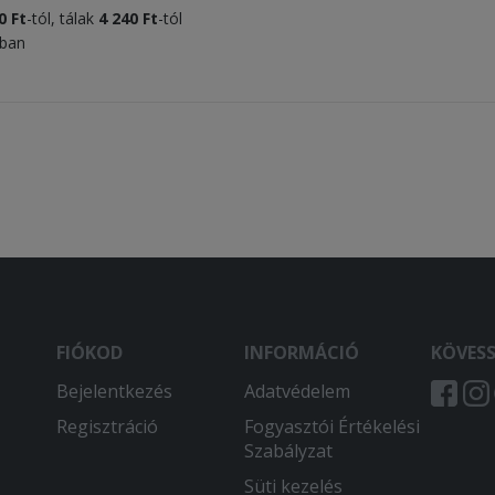
0 Ft
-tól, tálak
4 240 Ft
-tól
tban
FIÓKOD
INFORMÁCIÓ
KÖVES
Bejelentkezés
Adatvédelem
Regisztráció
Fogyasztói Értékelési
Szabályzat
Süti kezelés