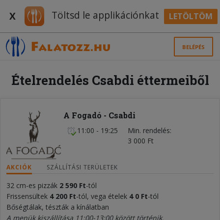
Töltsd le applikációnkat
X
LETÖLTÖM
BELÉPÉS
Ételrendelés Csabdi éttermeiből
A Fogadó - Csabdi
11:00 - 19:25
Min. rendelés
3 000 Ft
AKCIÓK
SZÁLLÍTÁSI TERÜLETEK
32 cm-es pizzák
2 590 Ft
-tól
Frissensültek
4 200 Ft
-tól, vega ételek
4
0 Ft
-tól
Bőségtálak, tészták a kínálatban
A menük kiszállítása 11:00-13:00 között történik.