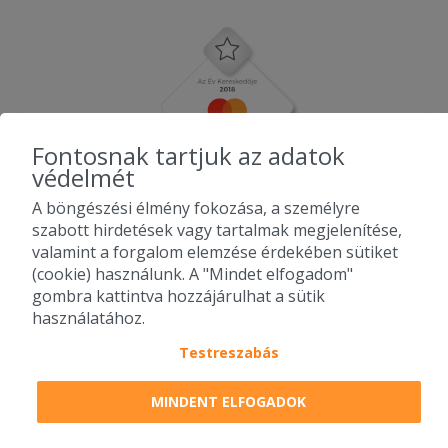
Fontosnak tartjuk az adatok
védelmét
A böngészési élmény fokozása, a személyre
szabott hirdetések vagy tartalmak megjelenítése,
valamint a forgalom elemzése érdekében sütiket
(cookie) használunk. A "Mindet elfogadom"
gombra kattintva hozzájárulhat a sütik
használatához.
Testreszabás
2010-2026 Copyright - Falatozz.hu - Diston-line Kft.
MINDENT ELFOGADOK
Pizza, gyros, hamburger, menük kedvező áron, egy helyen az összes
étterem ajánlata.