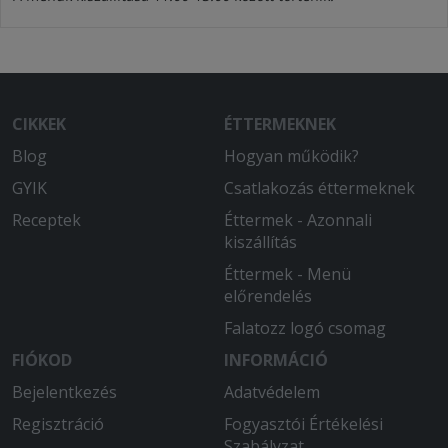
CIKKEK
ÉTTERMEKNEK
Blog
Hogyan működik?
GYIK
Csatlakozás éttermeknek
Receptek
Éttermek - Azonnali
kiszállítás
Éttermek - Menü
előrendelés
Falatozz logó csomag
FIÓKOD
INFORMÁCIÓ
Bejelentkezés
Adatvédelem
Regisztráció
Fogyasztói Értékelési
Szabályzat