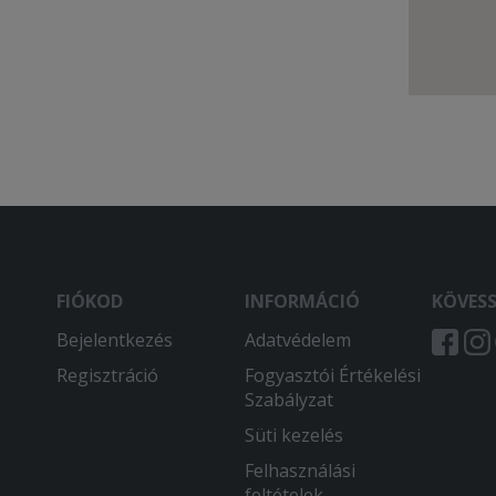
FIÓKOD
INFORMÁCIÓ
KÖVES
Bejelentkezés
Adatvédelem
Regisztráció
Fogyasztói Értékelési
Szabályzat
Süti kezelés
Felhasználási
feltételek