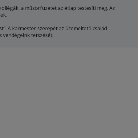
llégák, a műsorfüzetet az étlap testesíti meg. Az
ek.
t”. A karmester szerepét az üzemeltető család
s vendégeink tetszését.