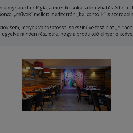
 konyhatechnológia, a muzsikusokat a konyhai és éttermi ko
encei „művek” mellett mediterrán „bel canto-k” is szerepeln
k sem, melyek változatossá, sokszínűvé teszik az „előadás
t, ügyelve minden részletre, hogy a produkció elnyerje kedve