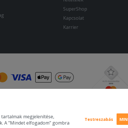
SuperShop
ag
Kapcsolat
Karrier
 tartalmak megjelenítése,
Testreszabás
MIN
nk. A "Mindet elfogadom" gombra