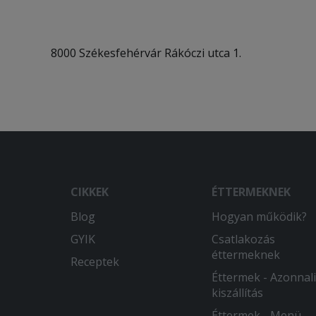
8000 Székesfehérvár Rákóczi utca 1.
CIKKEK
ÉTTERMEKNEK
Blog
Hogyan működik?
GYIK
Csatlakozás
éttermeknek
Receptek
Éttermek - Azonnali
kiszállítás
Éttermek - Menü