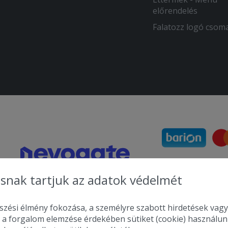
előrendelés
Falatozz logó csom
snak tartjuk az adatok védelmét
zési élmény fokozása, a személyre szabott hirdetések vagy
 a forgalom elemzése érdekében sütiket (cookie) használu