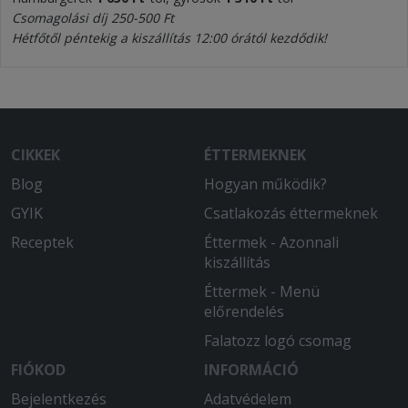
Csomagolási díj 250-500 Ft
Hétfőtől péntekig a kiszállítás 12:00 órától kezdődik!
CIKKEK
ÉTTERMEKNEK
Blog
Hogyan működik?
GYIK
Csatlakozás éttermeknek
Receptek
Éttermek - Azonnali
kiszállítás
Éttermek - Menü
előrendelés
Falatozz logó csomag
FIÓKOD
INFORMÁCIÓ
Bejelentkezés
Adatvédelem