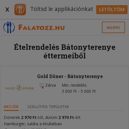
Töltsd le applikációnkat
X
LETÖLTÖM
BELÉPÉS
Ételrendelés Bátonyterenye
éttermeiből
Gold Döner - Bátonyterenye
Zárva
Min. rendelés
3 000 Ft - 5 000 Ft
AKCIÓK
SZÁLLÍTÁSI TERÜLETEK
Dönerek
2 970 Ft
-tól, dürüm
2 970 Ft
-ért
Hamburger, saláta a kínálatban