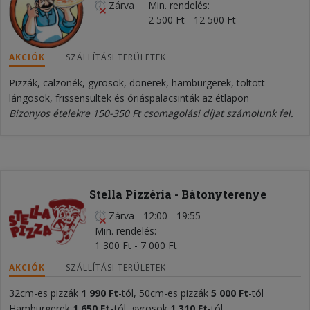
Zárva
Min. rendelés
2 500 Ft - 12 500 Ft
AKCIÓK
SZÁLLÍTÁSI TERÜLETEK
Pizzák, calzonék, gyrosok, dönerek, hamburgerek, töltött
lángosok, frissensültek és óriáspalacsinták az étlapon
Bizonyos ételekre 150-350 Ft csomagolási díjat számolunk fel.
Stella Pizzéria - Bátonyterenye
Zárva
-
12:00 - 19:55
Min. rendelés
1 300 Ft - 7 000 Ft
AKCIÓK
SZÁLLÍTÁSI TERÜLETEK
32cm-es pizzák
1 990 Ft
-tól, 50cm-es pizzák
5
000
Ft
-tól
Hamburgerek
1 650
Ft
-
tól, gyrosok
1 310 Ft
-tól