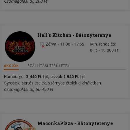
Csomagolási díj 200 Ft
Hell's Kitchen - Bátonyterenye
Zárva
-
11:00 - 17:55
Min. rendelés
0 Ft - 10 000 Ft
AKCIÓK
SZÁLLÍTÁSI TERÜLETEK
Hamburger
3 44
0 Ft
-tól, pizzák
1 940 Ft
-tól
Gyrosok, sertés ételek, szárnyas ételek a kínálatban
Csomagolási díj 50-450 Ft
MaconkaPizza - Bátonyterenye