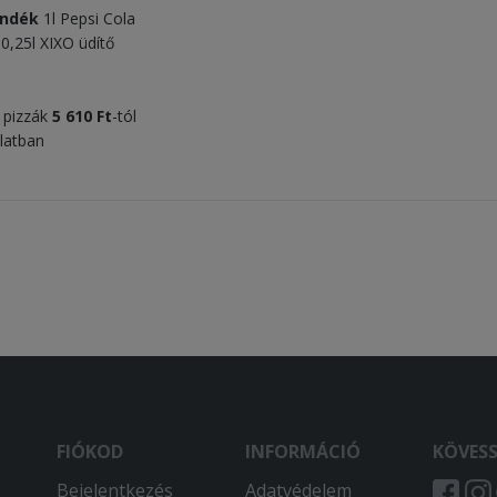
ándék
1l Pepsi Cola
k
0,25l XIXO üdítő
s pizzák
5 610
Ft
-tól
latban
FIÓKOD
INFORMÁCIÓ
KÖVES
Bejelentkezés
Adatvédelem