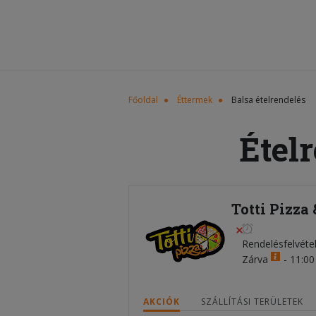
Főoldal
Éttermek
Balsa ételrendelés
Étel
Totti Pizza
Rendelésfelvéte
Zárva
-
11:00 
AKCIÓK
SZÁLLÍTÁSI TERÜLETEK