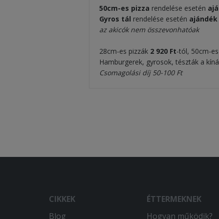
50cm-es pizza
rendelése esetén
aj
Gyros tál
rendelése esetén
ajándé
az akicók nem összevonhatóak
28cm-es pizzák
2 920
Ft
-tól, 50cm-e
Hamburgerek, gyrosok, tészták a kíná
Csomagolási díj 50-100 Ft
CIKKEK
ÉTTERMEKNEK
Blog
Hogyan működik?