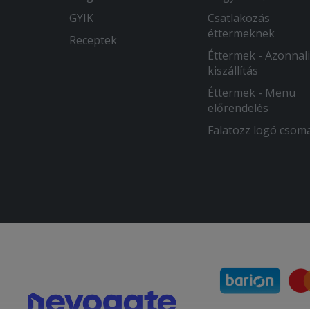
GYIK
Csatlakozás
éttermeknek
Receptek
Éttermek - Azonnali
kiszállítás
Éttermek - Menü
előrendelés
Falatozz logó csom