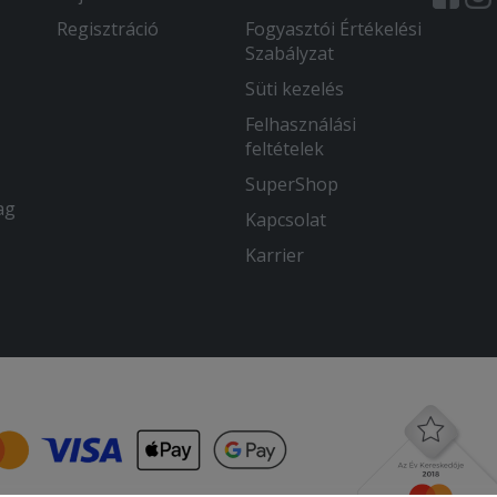
Regisztráció
Fogyasztói Értékelési
Szabályzat
Süti kezelés
Felhasználási
feltételek
SuperShop
ag
Kapcsolat
Karrier