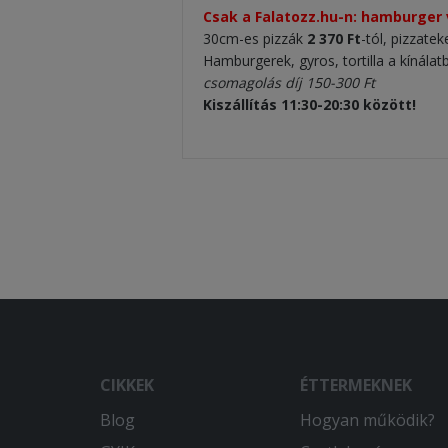
Csak a Falatozz.hu-n: hamburger 
30cm-es pizzák
2 370 Ft
-tól, pizzate
Hamburgerek, gyros, tortilla a kínálat
csomagolás díj 150-300 Ft
Kiszállítás 11:30-20:30 között!
CIKKEK
ÉTTERMEKNEK
Blog
Hogyan működik?