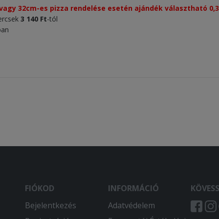
vagy 32cm-es pizza rendelése esetén ajándék választható 0,33l
kercsek
3
1
40 Ft
-tól
ban
FIÓKOD
INFORMÁCIÓ
KÖVES
Bejelentkezés
Adatvédelem