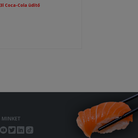
 Coca-Cola üdítő ​
S MINKET