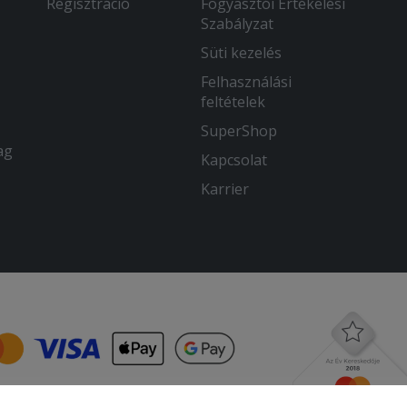
Regisztráció
Fogyasztói Értékelési
Szabályzat
Süti kezelés
Felhasználási
feltételek
SuperShop
ag
Kapcsolat
Karrier