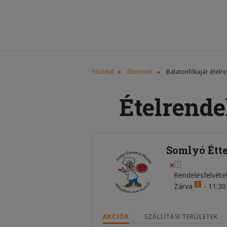
Főoldal
Éttermek
Balatonfőkajár ételr
Ételrende
Somlyó Étte
Rendelésfelvéte
Zárva
-
11:30 
AKCIÓK
SZÁLLÍTÁSI TERÜLETEK