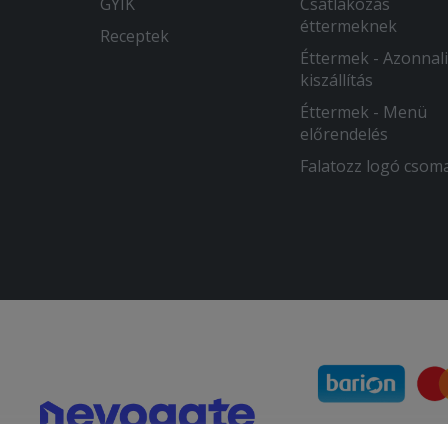
GYIK
Csatlakozás
éttermeknek
Receptek
Éttermek - Azonnali
kiszállítás
Éttermek - Menü
előrendelés
Falatozz logó csom