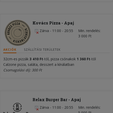
Kovács Pizza - Apaj
Zárva
-
11:00 - 20:55
Min. rendelés
3 000 Ft
AKCIÓK
SZÁLLÍTÁSI TERÜLETEK
32cm-es pizzák
3 410
Ft
-tól, pizza csónakok
1 360 Ft
-tól
Calzone pizza, saláta, desszert a kínálatban
Csomagolási díj: 300 Ft
Relax Burger Bar - Apaj
Zárva
-
11:00 - 20:55
Min. rendelés
5 000 Ft