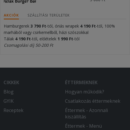
AKCIÓK
SZÁLLÍTÁSI TERÜLETEK
Hamburgerek
3 790 Ft
-tól, óriás wrapek
4 1
9
0 Ft
-tól, 100%
marhából vagy csirkemellből, házi szószokkal
Tálak
4 1
9
0 Ft
-tól, előételek
1 99
0 Ft
-tól
Csomagolási díj 50-200 Ft
CIKKEK
ÉTTERMEKNEK
Blog
Hogyan működik?
GYIK
Csatlakozás éttermeknek
Receptek
Éttermek - Azonnali
kiszállítás
Éttermek - Menü