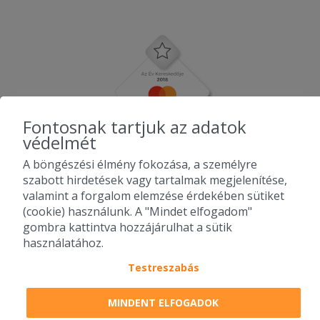
Fontosnak tartjuk az adatok
védelmét
A böngészési élmény fokozása, a személyre
szabott hirdetések vagy tartalmak megjelenítése,
valamint a forgalom elemzése érdekében sütiket
(cookie) használunk. A "Mindet elfogadom"
gombra kattintva hozzájárulhat a sütik
használatához.
Testreszabás
2010-2026 Copyright - Falatozz.hu - Diston-line Kft.
MINDENT ELFOGADOK
Pizza, gyros, hamburger, menük kedvező áron, egy helyen az összes