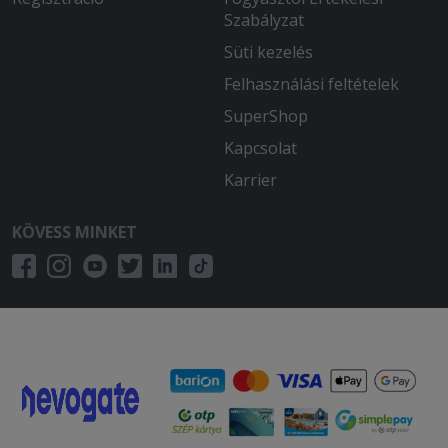
Szabályzat
Süti kezelés
Felhasználási feltételek
SuperShop
Kapcsolat
Karrier
KÖVESS MINKET