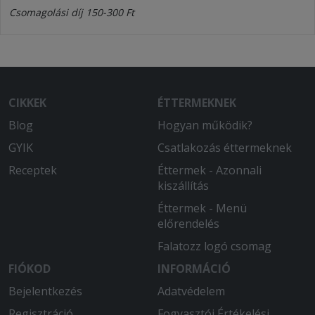
Csomagolási díj 150-300 Ft
CIKKEK
ÉTTERMEKNEK
Blog
Hogyan működik?
GYIK
Csatlakozás éttermeknek
Receptek
Éttermek - Azonnali
kiszállítás
Éttermek - Menü
előrendelés
Falatozz logó csomag
FIÓKOD
INFORMÁCIÓ
Bejelentkezés
Adatvédelem
Regisztráció
Fogyasztói Értékelési