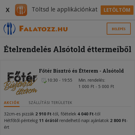
Töltsd le applikációnkat
X
LETÖLTÖM
BELÉPÉS
Ételrendelés Alsótold éttermeiből
Főtér Bisztró és Étterem - Alsótold
10:30 - 19:55
Min. rendelés
1 000 Ft - 5 000 Ft
AKCIÓK
SZÁLLÍTÁSI TERÜLETEK
32cm-es pizzák
2 910 Ft
-tól, főételek
4 040 Ft
-tól
Hétfőtől-péntekig
11 órától
rendelhető napi ajánlatok
2 800 Ft
-
ért