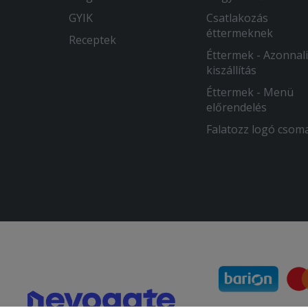
GYIK
Csatlakozás
éttermeknek
Receptek
Éttermek - Azonnali
kiszállítás
Éttermek - Menü
előrendelés
Falatozz logó csom