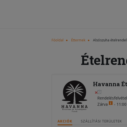
Főoldal
Éttermek
Alsószuha ételrendel
Ételren
Havanna Ét
Rendelésfelvéte
Zárva
-
11:00 
AKCIÓK
SZÁLLÍTÁSI TERÜLETEK