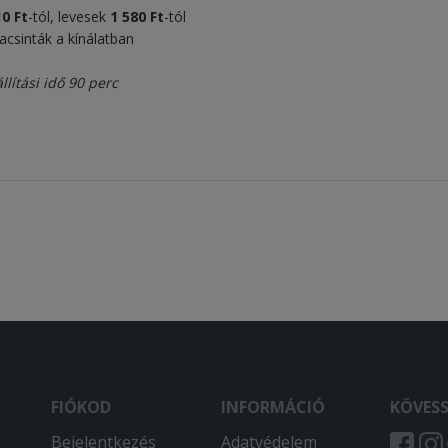
10 Ft
-tól, levesek
1 580 Ft
-tól
lacsinták a kínálatban
lítási idő 90 perc
FIÓKOD
INFORMÁCIÓ
KÖVES
Bejelentkezés
Adatvédelem