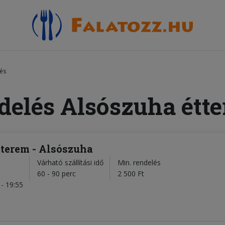
és
delés Alsószuha étt
terem - Alsószuha
Várható szállítási idő
Min. rendelés
l
60 - 90 perc
2 500 Ft
- 19:55