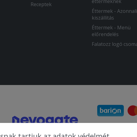
éttermeknek
Receptek
Éttermek - Azonnali
kiszállítás
Éttermek - Menü
előrendelés
Falatozz logó csom
snak tartjuk az adatok védelmét