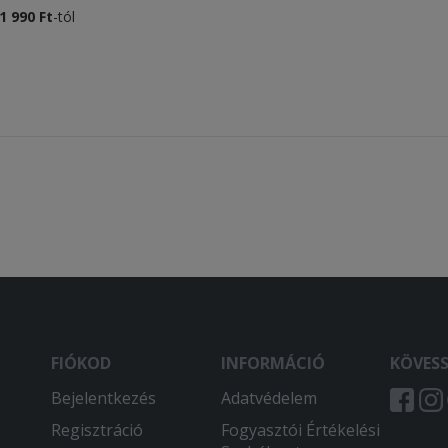
1 990 Ft
-tól
FIÓKOD
INFORMÁCIÓ
KÖVES
Bejelentkezés
Adatvédelem
Regisztráció
Fogyasztói Értékelési