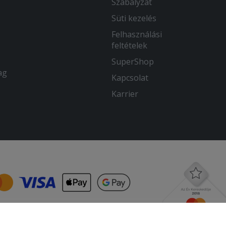
Szabályzat
Süti kezelés
Felhasználási
feltételek
SuperShop
ag
Kapcsolat
Karrier