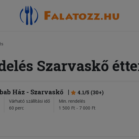
és
delés Szarvaskő étt
bab Ház - Szarvaskő
4.1/5 (30+)
Várható szállítási idő
Min. rendelés
l
60 perc
1 500 Ft - 7 000 Ft