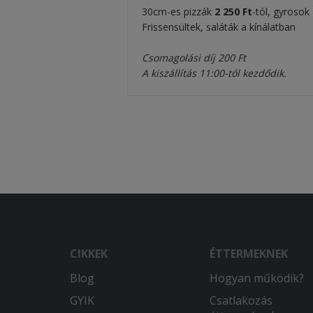
30cm-es pizzák
2 250 Ft
-tól, gyrosok
Frissensültek, saláták a kínálatban
Csomagolási díj 200 Ft
A kiszállítás 11:00-tól kezdődik.
CIKKEK
ÉTTERMEKNEK
Blog
Hogyan működik?
GYIK
Csatlakozás