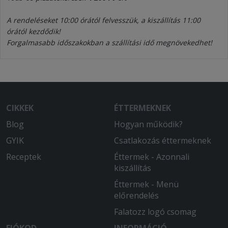
A rendeléseket 10:00 órától felvesszük, a kiszállítás 11:00
órától kezdődik!
Forgalmasabb időszakokban a szállítási idő megnövekedhet!
CIKKEK
ÉTTERMEKNEK
Blog
Hogyan működik?
GYIK
Csatlakozás éttermeknek
Receptek
Éttermek - Azonnali
kiszállítás
Éttermek - Menü
előrendelés
Falatozz logó csomag
FIÓKOD
INFORMÁCIÓ