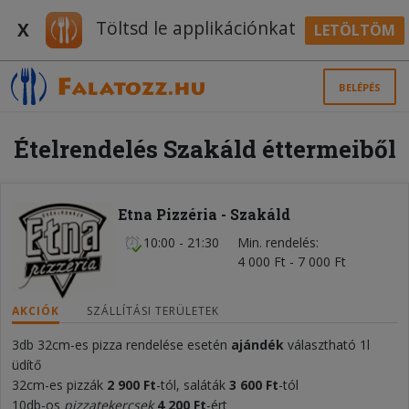
Töltsd le applikációnkat
X
LETÖLTÖM
BELÉPÉS
Ételrendelés Szakáld éttermeiből
Etna Pizzéria - Szakáld
10:00 - 21:30
Min. rendelés
4 000 Ft - 7 000 Ft
AKCIÓK
SZÁLLÍTÁSI TERÜLETEK
3db 32cm-es pizza rendelése esetén
ajándék
választható 1l
üdítő
32cm-es pizzák
2 900 Ft
-tól, saláták
3 600 Ft
-tól
10db-os
pizzatekercsek
4 200 Ft
-ért