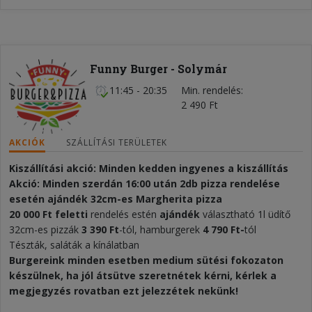
Funny Burger - Solymár
11:45 - 20:35
Min. rendelés
2 490 Ft
AKCIÓK
SZÁLLÍTÁSI TERÜLETEK
Kiszállítási akció: Minden kedden ingyenes a kiszállítás
Akció: Minden szerdán 16:00 után 2db pizza rendelése
esetén ajándék 32cm-es Margherita pizza
20 000 Ft feletti
rendelés estén
ajándék
választható 1l üdítő
32cm-es pizzák
3 390 Ft
-tól, hamburgerek
4 790 Ft-
tól
Tészták, saláták a kínálatban
Burgereink minden esetben medium sütési fokozaton
készülnek, ha jól átsütve szeretnétek kérni, kérlek a
megjegyzés rovatban ezt jelezzétek nekünk!