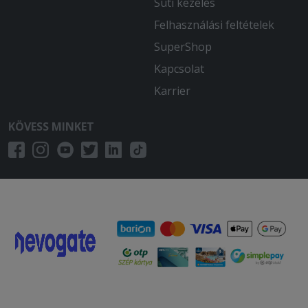
Süti kezelés
Felhasználási feltételek
SuperShop
Kapcsolat
Karrier
KÖVESS MINKET