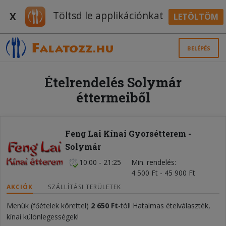
Töltsd le applikációnkat
X
LETÖLTÖM
BELÉPÉS
Ételrendelés Solymár
éttermeiből
Feng Lai Kínai Gyorsétterem -
Solymár
10:00 - 21:25
Min. rendelés
4 500 Ft - 45 900 Ft
AKCIÓK
SZÁLLÍTÁSI TERÜLETEK
Menük (főételek körettel)
2 650 Ft
-tól! Hatalmas ételválaszték,
kínai különlegességek!