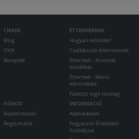
CIKKEK
ÉTTERMEKNEK
Blog
Hogyan működik?
GYIK
Csatlakozás éttermeknek
Receptek
Éttermek - Azonnali
kiszállítás
Éttermek - Menü
előrendelés
Falatozz logó csomag
FIÓKOD
INFORMÁCIÓ
Bejelentkezés
Adatvédelem
Regisztráció
Fogyasztói Értékelési
Szabályzat