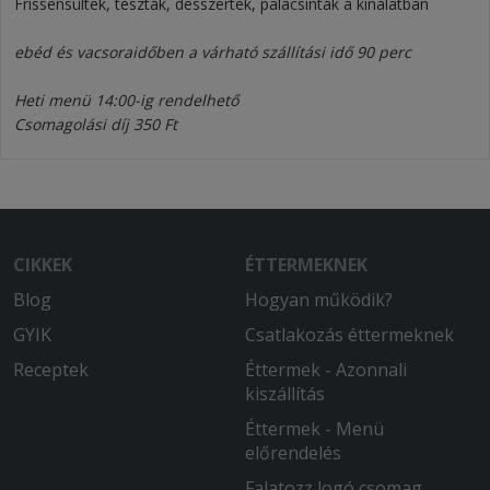
Frissensültek, tészták, desszertek, palacsinták a kínálatban
ebéd és vacsoraidőben a várható szállítási idő 90 perc
Heti menü 14:00-ig rendelhető
Csomagolási díj 350 Ft
CIKKEK
ÉTTERMEKNEK
Blog
Hogyan működik?
GYIK
Csatlakozás éttermeknek
Receptek
Éttermek - Azonnali
kiszállítás
Éttermek - Menü
előrendelés
Falatozz logó csomag