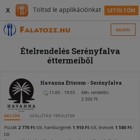
Töltsd le applikációnkat
X
LETÖLTÖM
BELÉPÉS
Ételrendelés Serényfalva
éttermeiből
Havanna Étterem - Serényfalva
11:00 - 19:55
Min. rendelés
2 500 Ft
AKCIÓK
SZÁLLÍTÁSI TERÜLETEK
Pizzák
2 770 Ft
-tól, hamburgerek
1 910 Ft
-tól, levesek
1 580 Ft
-
tól