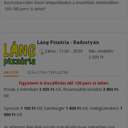
Kazincbarcikán kívüli településekre a kiszállítás ebédidőben
150-180 perc is lehet!
Láng Pizzéria - Radostyán
Zárva
-
11:00 - 20:55
Min. rendelés
2 500 Ft
AKCIÓK
SZÁLLÍTÁSI TERÜLETEK
Figyelem! A kiszállítási idő 120 perc is lehet.
Pizzák 3 méretben
3 035
Ft
-tól, frissensültek körettel
2 850 Ft
-
tól
Gyrosok
1 100
Ft
-tól, hamburger
1 600
Ft
-tól, melegszendvics
1
000
Ft
-tól
Az étterem fele-fele pizzát csak 40-60cm-es méretben tud