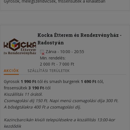
Gyrosok, melegszendvicsek, frissensültek a kínálatban
Kocka Étterem és Rendezvényház -
Radostyán
Zárva
-
10:00 - 20:55
Min. rendelés
2 000 Ft - 7 000 Ft
AKCIÓK
SZÁLLÍTÁSI TERÜLETEK
Gyrosok
1 990 Ft
-tól és smash burgerek
1 690 Ft
-tól,
frissensültek
3 190 Ft
-tól
Kiszállítás 11 órától.
Csomagolási díj 150 Ft. Napi menü csomagolási díja 300 Ft.
A bőségtálakra 400 Ft a csomagolási díj.
Kazincbarcikán kívüli településekre a kiszállítás 13:00-kor
kezdődik