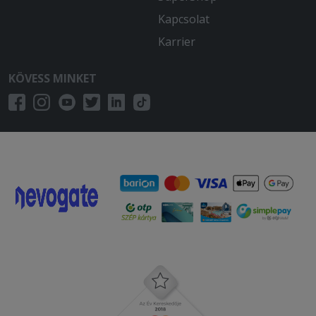
Kapcsolat
Karrier
KÖVESS MINKET