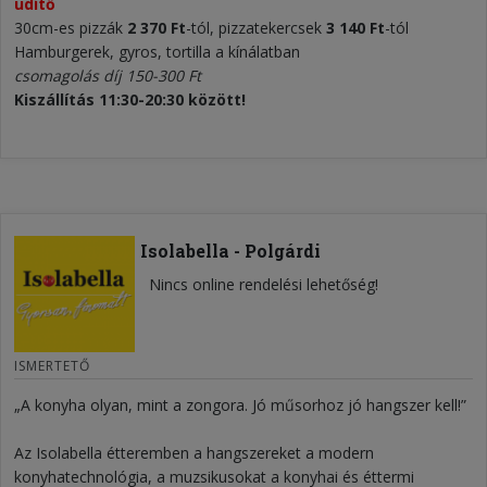
üdítő ​
30cm-es pizzák
2 370 Ft
-tól, pizzatekercsek
3
1
40 Ft
-tól
Hamburgerek, gyros, tortilla a kínálatban
csomagolás díj 150-300 Ft
Kiszállítás 11:30-20:30 között!
Isolabella - Polgárdi
Nincs online rendelési lehetőség!
ISMERTETŐ
„A konyha olyan, mint a zongora. Jó műsorhoz jó hangszer kell!”
Az Isolabella étteremben a hangszereket a modern
konyhatechnológia, a muzsikusokat a konyhai és éttermi