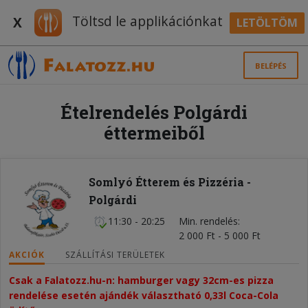
Töltsd le applikációnkat
X
LETÖLTÖM
BELÉPÉS
Ételrendelés Polgárdi
éttermeiből
Somlyó Étterem és Pizzéria -
Polgárdi
11:30 - 20:25
Min. rendelés
2 000 Ft - 5 000 Ft
AKCIÓK
SZÁLLÍTÁSI TERÜLETEK
Csak a Falatozz.hu-n: hamburger vagy 32cm-es pizza
rendelése esetén ajándék választható 0,33l Coca-Cola