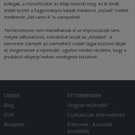
kollégák, a műsorfüzetet az étlap testesíti meg. Az itt kínált
ételek között a hagyományos kárpát-medencei „művek” mellett
mediterrán „bel canto-k” is szerepelnek.
Természetesen nem maradhatnak el az improvizációk sem,
melyek változatossá, sokszínűvé teszik az „előadást”. A
karmester szerepét az üzemeltető család tagjai közösen látják
el, megtervezve a repertoárt, ügyelve minden részletre, hogy a
produkció elnyerje kedves vendégeink tetszését.
CIKKEK
ÉTTERMEKNEK
Blog
Hogyan működik?
GYIK
Csatlakozás éttermeknek
Receptek
Éttermek - Azonnali
kiszállítás