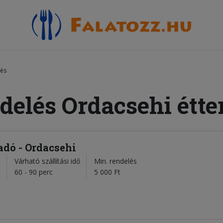
lés
delés Ordacsehi étt
dó - Ordacsehi
Várható szállítási idő
Min. rendelés
l
60 - 90 perc
5 000 Ft