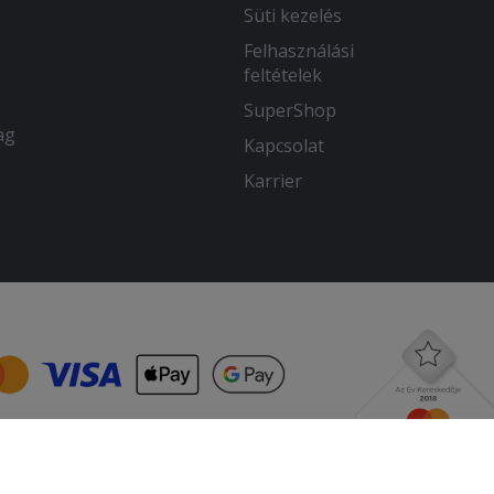
Süti kezelés
Felhasználási
feltételek
SuperShop
ag
Kapcsolat
Karrier