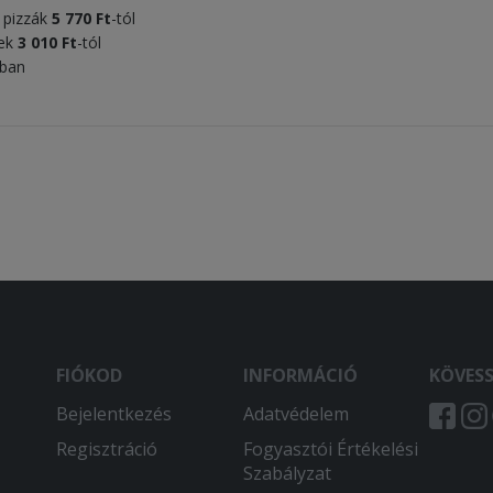
s pizzák
5 770 Ft
-tól
tek
3 010 Ft
-tól
tban
FIÓKOD
INFORMÁCIÓ
KÖVES
Bejelentkezés
Adatvédelem
Regisztráció
Fogyasztói Értékelési
Szabályzat