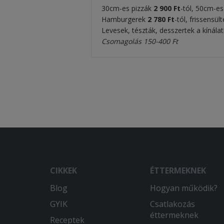
30cm-es pizzák
2 900 Ft
-tól, 50cm-e
Hamburgerek
2 780 Ft
-tól, frissensül
Levesek, tészták, desszertek a kínála
Csomagolás 150-400 Ft
CIKKEK
ÉTTERMEKNEK
Blog
Hogyan működik?
GYIK
Csatlakozás
éttermeknek
Receptek