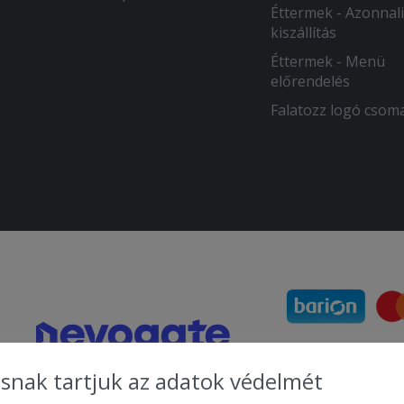
Éttermek - Azonnali
kiszállítás
Éttermek - Menü
előrendelés
Falatozz logó csom
snak tartjuk az adatok védelmét