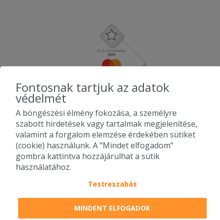
Fontosnak tartjuk az adatok
védelmét
A böngészési élmény fokozása, a személyre
szabott hirdetések vagy tartalmak megjelenítése,
valamint a forgalom elemzése érdekében sütiket
(cookie) használunk. A "Mindet elfogadom"
gombra kattintva hozzájárulhat a sütik
használatához.
Testreszabás
2010-2026 Copyright - Falatozz.hu - Diston-line Kft.
MINDENT ELFOGADOK
Pizza, gyros, hamburger, menük kedvező áron, egy helyen az összes