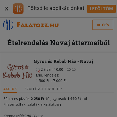
Töltsd le applikációnkat
X
LETÖLTÖM
BELÉPÉS
Ételrendelés Novaj éttermeiből
Gyros és Kebab Ház - Novaj
Zárva
-
10:00 - 20:25
Min. rendelés
1 500 Ft - 7 000 Ft
AKCIÓK
SZÁLLÍTÁSI TERÜLETEK
30cm-es pizzák
2 250 Ft
-tól, gyrosok
1 990 Ft
-tól
Frissensültek, saláták a kínálatban
Csomagolási díj 200 Ft