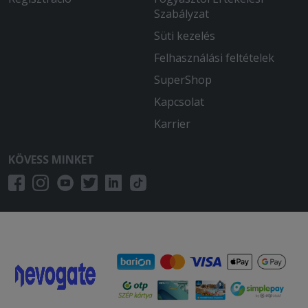
Szabályzat
Süti kezelés
Felhasználási feltételek
SuperShop
Kapcsolat
Karrier
KÖVESS MINKET