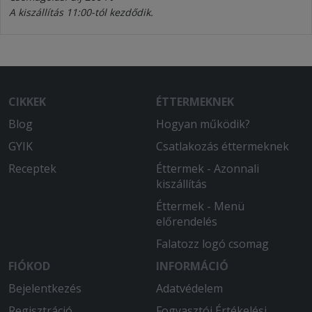
A kiszállítás 11:00-tól kezdődik.
CIKKEK
ÉTTERMEKNEK
Blog
Hogyan működik?
GYIK
Csatlakozás éttermeknek
Receptek
Éttermek - Azonnali
kiszállítás
Éttermek - Menü
előrendelés
Falatozz logó csomag
FIÓKOD
INFORMÁCIÓ
Bejelentkezés
Adatvédelem
Regisztráció
Fogyasztói Értékelési