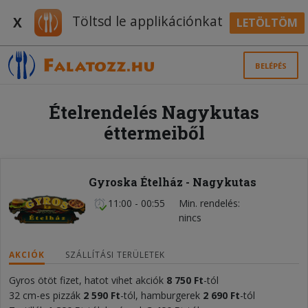
Töltsd le applikációnkat
X
LETÖLTÖM
BELÉPÉS
Ételrendelés Nagykutas
éttermeiből
Gyroska Ételház - Nagykutas
11:00 - 00:55
Min. rendelés
nincs
AKCIÓK
SZÁLLÍTÁSI TERÜLETEK
Gyros ötöt fizet, hatot vihet akciók
8
75
0 Ft
-tól
32 cm-es pizzák
2 590
Ft
-tól, hamburgerek
2 690 Ft
-tól