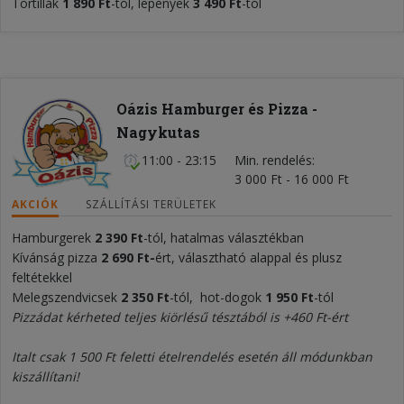
Tortillák
1 890 Ft
-tól, lepények
3 490 Ft
-tól
Oázis Hamburger és Pizza -
Nagykutas
11:00 - 23:15
Min. rendelés
3 000 Ft - 16 000 Ft
AKCIÓK
SZÁLLÍTÁSI TERÜLETEK
Hamburgerek
2 390 Ft
-tól, hatalmas választékban
Kívánság pizza
2 690 Ft-
ért, választható alappal és plusz
feltétekkel
Melegszendvicsek
2 350 Ft
-tól, hot-dogok
1 950
F
t
-tól
Pizzádat kérheted teljes kiörlésű tésztából is +460 Ft-ért
Italt csak 1 500 Ft feletti ételrendelés esetén áll módunkban
kiszállítani!