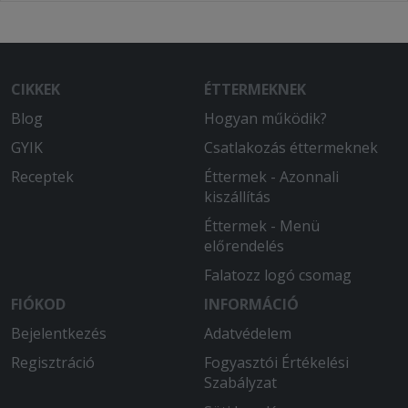
CIKKEK
ÉTTERMEKNEK
Blog
Hogyan működik?
GYIK
Csatlakozás éttermeknek
Receptek
Éttermek - Azonnali
kiszállítás
Éttermek - Menü
előrendelés
Falatozz logó csomag
FIÓKOD
INFORMÁCIÓ
Bejelentkezés
Adatvédelem
Regisztráció
Fogyasztói Értékelési
Szabályzat