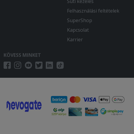
Süti kezelés
Felhasználási feltételek
SuperShop
Kapcsolat
Karrier
KÖVESS MINKET