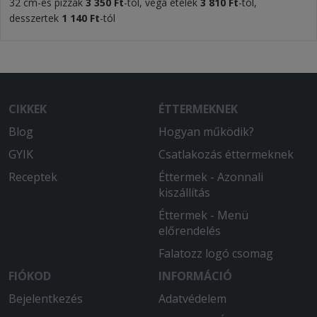
32 cm-es pizzák
3 350 Ft
-tól, vega ételek
3 810 Ft
-tól,
desszertek
1 140 Ft
-tól
CIKKEK
ÉTTERMEKNEK
Blog
Hogyan működik?
GYIK
Csatlakozás éttermeknek
Receptek
Éttermek - Azonnali
kiszállítás
Éttermek - Menü
előrendelés
Falatozz logó csomag
FIÓKOD
INFORMÁCIÓ
Bejelentkezés
Adatvédelem