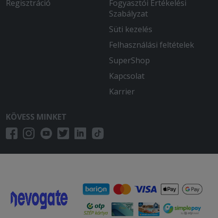
Regisztráció
Fogyasztói Értékelési
Szabályzat
Süti kezelés
Felhasználási feltételek
SuperShop
Kapcsolat
Karrier
KÖVESS MINKET