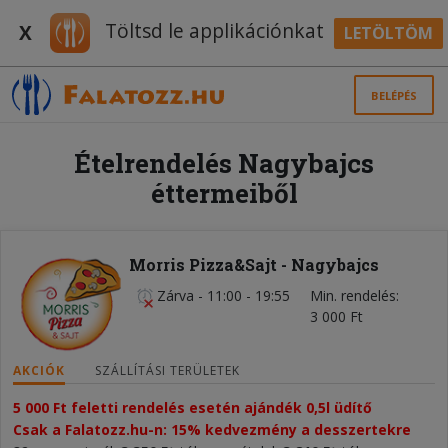
Töltsd le applikációnkat
X
LETÖLTÖM
BELÉPÉS
Ételrendelés Nagybajcs
éttermeiből
Morris Pizza&Sajt - Nagybajcs
Zárva
-
11:00 - 19:55
Min. rendelés
3 000 Ft
AKCIÓK
SZÁLLÍTÁSI TERÜLETEK
5 000 Ft feletti rendelés esetén ajándék 0,5l üdítő
Csak a Falatozz.hu-n: 15% kedvezmény a desszertekre