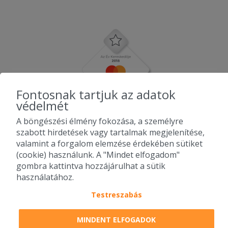
Fontosnak tartjuk az adatok
védelmét
A böngészési élmény fokozása, a személyre
szabott hirdetések vagy tartalmak megjelenítése,
valamint a forgalom elemzése érdekében sütiket
(cookie) használunk. A "Mindet elfogadom"
gombra kattintva hozzájárulhat a sütik
használatához.
Testreszabás
2010-2026 Copyright - Falatozz.hu - Diston-line Kft.
MINDENT ELFOGADOK
Pizza, gyros, hamburger, menük kedvező áron, egy helyen az összes