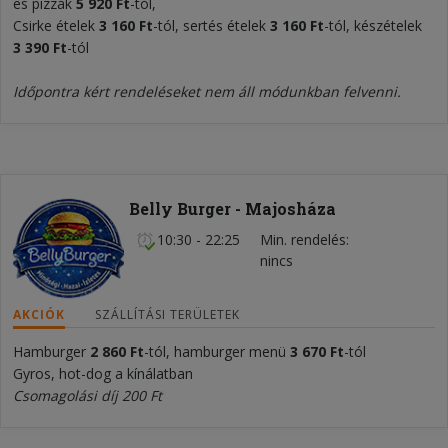
es pizzák
5
920 Ft
-tól,
Csirke ételek
3 160 Ft
-tól, sertés ételek
3 160 Ft
-tól, készételek
3 390 Ft
-tól
Időpontra kért rendeléseket nem áll módunkban felvenni.
Belly Burger - Majosháza
10:30 - 22:25
Min. rendelés
nincs
AKCIÓK
SZÁLLÍTÁSI TERÜLETEK
Hamburger
2 860 Ft
-tól, hamburger menü
3 670 Ft
-tól
Gyros, hot-dog a kínálatban
Csomagolási díj 200 Ft