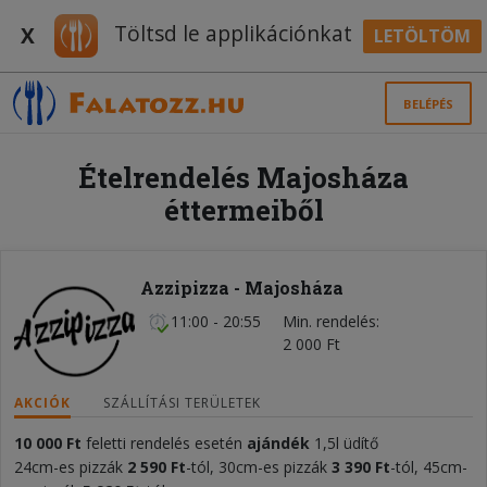
Töltsd le applikációnkat
X
LETÖLTÖM
BELÉPÉS
Ételrendelés Majosháza
éttermeiből
Azzipizza - Majosháza
11:00 - 20:55
Min. rendelés
2 000 Ft
AKCIÓK
SZÁLLÍTÁSI TERÜLETEK
10 000 Ft
feletti rendelés esetén
ajándék
1,5l üdítő
24cm-es pizzák
2 590 Ft
-tól, 30cm-es pizzák
3 390 Ft
-tól, 45cm-