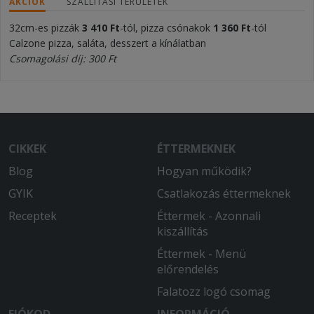
AKCIÓK
SZÁLLÍTÁSI TERÜLETEK
32cm-es pizzák
3 410
Ft
-tól, pizza csónakok
1 360 Ft
-tól
Calzone pizza, saláta, desszert a kínálatban
Csomagolási díj: 300 Ft
CIKKEK
ÉTTERMEKNEK
Blog
Hogyan működik?
GYIK
Csatlakozás éttermeknek
Receptek
Éttermek - Azonnali
kiszállítás
Éttermek - Menü
előrendelés
Falatozz logó csomag
FIÓKOD
INFORMÁCIÓ