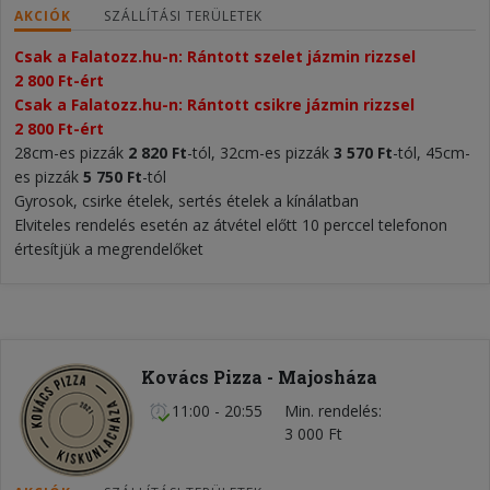
AKCIÓK
SZÁLLÍTÁSI TERÜLETEK
Csak a Falatozz.hu-n: Rántott szelet jázmin rizzsel 
2 800 Ft-ért
Csak a Falatozz.hu-n: Rántott csikre jázmin rizzsel 
2 800 Ft-ért
28cm-es pizzák
2 820
Ft
-tól, 32cm-es pizzák
3 570 Ft
-tól, 45cm-
es pizzák
5 750
Ft
-tól
Gyrosok, csirke ételek, sertés ételek a kínálatban
Elviteles rendelés esetén az átvétel előtt 10 perccel telefonon
értesítjük a megrendelőket
Kovács Pizza - Majosháza
11:00 - 20:55
Min. rendelés
3 000 Ft