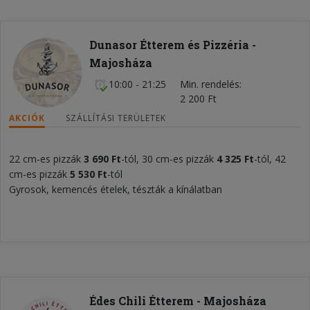
Dunasor Étterem és Pizzéria -
Majosháza
10:00 - 21:25
Min. rendelés
2 200 Ft
AKCIÓK
SZÁLLÍTÁSI TERÜLETEK
22 cm-es pizzák
3 690 Ft
-tól, 30 cm-es pizzák
4 325 Ft
-tól, 42
cm-es pizzák
5 530 Ft
-tól
Gyrosok, kemencés ételek, tészták a kínálatban
Édes Chili Étterem - Majosháza