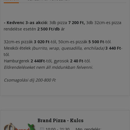
- Kedvenc 3-as akció:
3db pizza
7 200 Ft,
3db 32cm-es pizza
rendelése esetén
2 500 Ft/db
ár
32cm-es pizzák
3 020
Ft
-tól, 50cm-es pizzák
5
5
00
Ft
-tól.
Mexikói ételek
(burrito, wrap, quesadilla, enchilada)
3
440 Ft
-
tól.
Hamburgerek
2 440
Ft
-tól, gyrosok
2
40 Ft
-tól.
Előrendeléseket nem áll módunkban felvenni.
Csomagolási díj 200-800 Ft
Brand Pizza - Kulcs
10:00 - 21:30
Min. rendelés