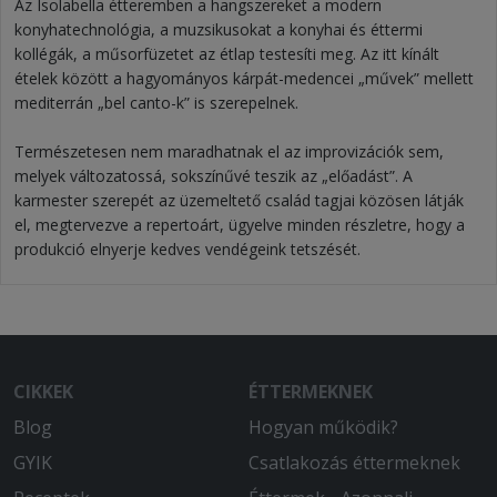
Az Isolabella étteremben a hangszereket a modern
konyhatechnológia, a muzsikusokat a konyhai és éttermi
kollégák, a műsorfüzetet az étlap testesíti meg. Az itt kínált
ételek között a hagyományos kárpát-medencei „művek” mellett
mediterrán „bel canto-k” is szerepelnek.
Természetesen nem maradhatnak el az improvizációk sem,
melyek változatossá, sokszínűvé teszik az „előadást”. A
karmester szerepét az üzemeltető család tagjai közösen látják
el, megtervezve a repertoárt, ügyelve minden részletre, hogy a
produkció elnyerje kedves vendégeink tetszését.
CIKKEK
ÉTTERMEKNEK
Blog
Hogyan működik?
GYIK
Csatlakozás éttermeknek