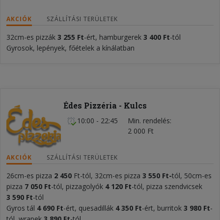
AKCIÓK
SZÁLLÍTÁSI TERÜLETEK
32cm-es pizzák
3 255 Ft
-ért, hamburgerek
3 400
Ft
-tól
Gyrosok, lepények, főételek a kínálatban
Édes Pizzéria - Kulcs
10:00 - 22:45
Min. rendelés
2 000 Ft
AKCIÓK
SZÁLLÍTÁSI TERÜLETEK
26cm-es pizza
2 450
Ft-tól, 32cm-es pizza
3 55
0 Ft-
tól, 50cm-es
pizza
7 050
Ft
-tól, pizzagolyók
4
120 Ft
-tól, pizza szendvicsek
3
590 Ft
-tól
Gyros tál
4 690 Ft
-ért, quesadillák
4
35
0 Ft
-ért, burritok
3 980 Ft
-
tól, wrapek
3 890 Ft
-tól