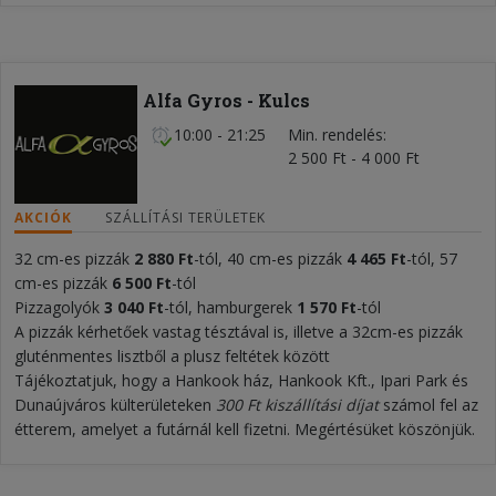
Alfa Gyros - Kulcs
10:00 - 21:25
Min. rendelés
2 500 Ft - 4 000 Ft
AKCIÓK
SZÁLLÍTÁSI TERÜLETEK
32 cm-es pizzák
2 880 Ft
-tól, 40 cm-es pizzák
4 465 Ft
-tól, 57
cm-es pizzák
6 500
Ft
-tól
Pizzagolyók
3 040
Ft
-tól, hamburgerek
1 570 Ft
-tól
A pizzák kérhetőek vastag tésztával is, illetve a 32cm-es pizzák
gluténmentes lisztből a plusz feltétek között
Tájékoztatjuk, hogy a Hankook ház, Hankook Kft., Ipari Park és
Dunaújváros külterületeken
300 Ft kiszállítási díjat
számol fel az
étterem, amelyet a futárnál kell fizetni. Megértésüket köszönjük.