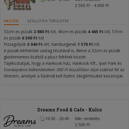
2 500 Ft - 4 000 Ft
AKCIÓK
SZÁLLÍTÁSI TERÜLETEK
32cm-es pizzák
2 880 Ft
-tól, 40cm-es pizzák
4
465
Ft
-tól, 57cm-
es
pizzák
6 50
0 Ft
-tól
Pizzagolyók
3 04
0 Ft
-ért, hamburgerek
1 570 Ft
-tól
A pizzák kérhetőek vastag tésztával is, illetve a 32cm-es pizzák
gluténmentes lisztből a plusz feltétek között
Tájékoztatjuk, hogy a Hankook ház, Hankook Kft., Ipari Park és
Dunaújváros külterületeken
300 Ft kiszállítási díjat
számol fel az
étterem, amelyet a futárnál kell fizetni. Megértésüket köszönjük.
Dreams Food & Cafe - Kulcs
10:30 - 20:45
Min. rendelés
2 500 Ft