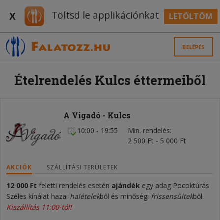
Töltsd le applikációnkat
X
LETÖLTÖM
BELÉPÉS
Ételrendelés Kulcs éttermeiből
A Vigadó - Kulcs
10:00 - 19:55
Min. rendelés
2 500 Ft - 5 000 Ft
AKCIÓK
SZÁLLÍTÁSI TERÜLETEK
12 000 Ft
feletti rendelés esetén
ajándék
egy adag Pocoktúrás
Széles kínálat hazai
halételek
ből és minőségi
frissensültek
ből.
Kiszállítás 11:00-tól!