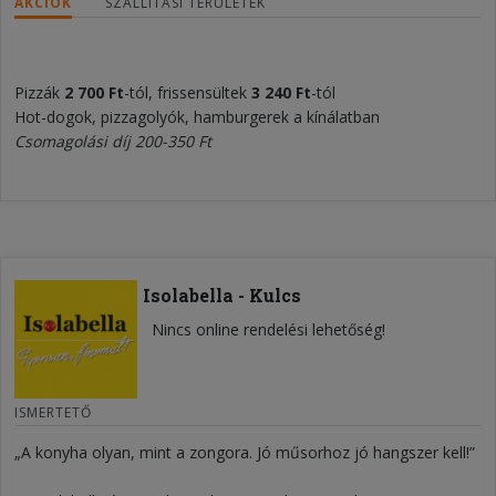
AKCIÓK
SZÁLLÍTÁSI TERÜLETEK
Pizzák
2 700 Ft
-tól, frissensültek
3
2
40 Ft
-tól
Hot-dogok, pizzagolyók, hamburgerek a kínálatban
Csomagolási díj 200-350 Ft
Isolabella - Kulcs
Nincs online rendelési lehetőség!
ISMERTETŐ
„A konyha olyan, mint a zongora. Jó műsorhoz jó hangszer kell!”