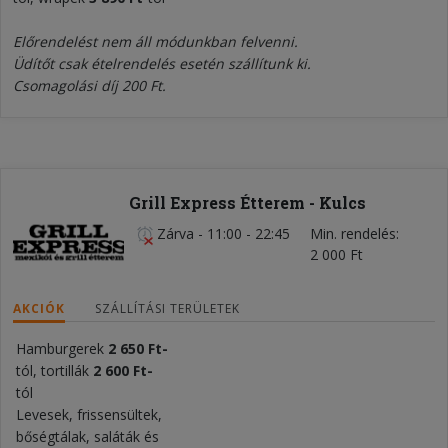
Előrendelést nem áll módunkban felvenni.
Üdítőt csak ételrendelés esetén szállítunk ki.
Csomagolási díj 200 Ft.
Grill Express Étterem - Kulcs
Zárva
-
11:00 - 22:45
Min. rendelés
2 000 Ft
AKCIÓK
SZÁLLÍTÁSI TERÜLETEK
Hamburgerek
2 650 Ft-
tól, tortillák
2 600 Ft-
tól
Levesek, frissensültek,
bőségtálak, saláták és