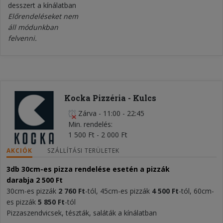
desszert a kínálatban
Előrendeléseket nem
áll módunkban
felvenni.
Kocka Pizzéria - Kulcs
Zárva
-
11:00 - 22:45
Min. rendelés
1 500 Ft - 2 000 Ft
AKCIÓK
SZÁLLÍTÁSI TERÜLETEK
3db 30cm-es pizza rendelése esetén a pizzák
darabja
2 500 Ft
30cm-es pizzák
2 760 Ft
-tól, 45cm-es pizzák
4 500 Ft
-tól, 60cm-
es pizzák
5 850 Ft
-tól
Pizzaszendvicsek, tészták, saláták a kínálatban