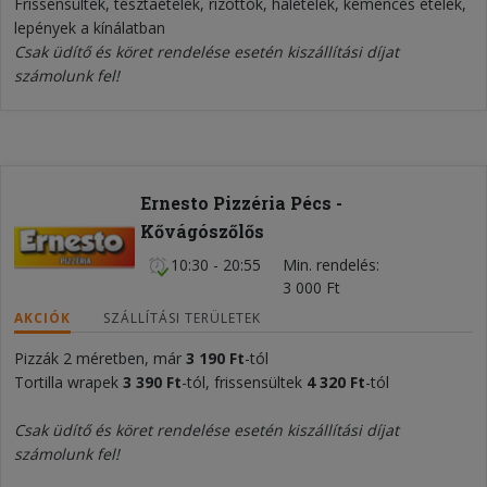
Frissensültek, tésztaételek, rizottók, halételek, kemencés ételek,
lepények a kínálatban
Csak üdítő és köret rendelése esetén kiszállítási díjat
számolunk fel!
Ernesto Pizzéria Pécs -
Kővágószőlős
10:30 - 20:55
Min. rendelés
3 000 Ft
AKCIÓK
SZÁLLÍTÁSI TERÜLETEK
Pizzák 2 méretben, már
3 190 Ft
-tól
Tortilla wrapek
3 390 Ft
-tól, frissensültek
4 320 Ft
-tól
Csak üdítő és köret rendelése esetén kiszállítási díjat
számolunk fel!