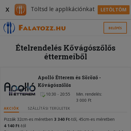
Töltsd le applikációnkat
X
LETÖLTÖM
BELÉPÉS
Ételrendelés Kővágószőlős
éttermeiből
Apolló Étterem és Söröző -
Kővágószőlős
10:30 - 20:55
Min. rendelés
3 000 Ft
AKCIÓK
SZÁLLÍTÁSI TERÜLETEK
Pizzák 32cm-es méretben
3 340 Ft
-tól, 45cm-es méretben
4 140 Ft
-tól