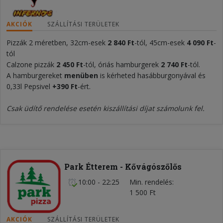
AKCIÓK
SZÁLLÍTÁSI TERÜLETEK
Pizzák 2 méretben, 32cm-esek
2 840 Ft
-tól, 45cm-esek
4 090
Ft
-
tól
Calzone pizzák
2 450 Ft
-tól, óriás hamburgerek
2 740 Ft
-tól.
A hamburgereket
menüben
is kérheted hasábburgonyával és
0,33l Pepsivel
+390 Ft
-ért.
Csak üdítő rendelése esetén kiszállítási díjat számolunk fel.
Park Étterem - Kővágószőlős
10:00 - 22:25
Min. rendelés
1 500 Ft
AKCIÓK
SZÁLLÍTÁSI TERÜLETEK