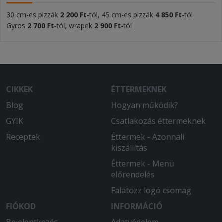
30 cm-es pizzák
2 200 Ft
-tól, 45 cm-es pizzák
4 850 Ft
-tól
Gyros
2 700 Ft
-tól, wrapek
2 900 Ft
-tól
CIKKEK
ÉTTERMEKNEK
Blog
Hogyan működik?
GYIK
Csatlakozás éttermeknek
Receptek
Éttermek - Azonnali
kiszállítás
Éttermek - Menü
előrendelés
Falatozz logó csomag
FIÓKOD
INFORMÁCIÓ
Bejelentkezés
Adatvédelem