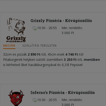
Grizzly Pizzéria - Kővágószőlős
10:30 - 20:55
Min. rendelés
3 000 Ft
AKCIÓK
SZÁLLÍTÁSI TERÜLETEK
32cm-es pizzák
2 890
Ft
-tól, 45cm-esek
4 740 Ft
-tól
Pitaburgerek helyben sütött zsemlében
3 250 Ft
-tól,
menüben
is kérheted őket hasábburgonyával és 0,33l Pepsivel
Inferno's Pizzéria - Kővágószőlős
10:30 - 20:55
Min. rendelés
3 000 Ft