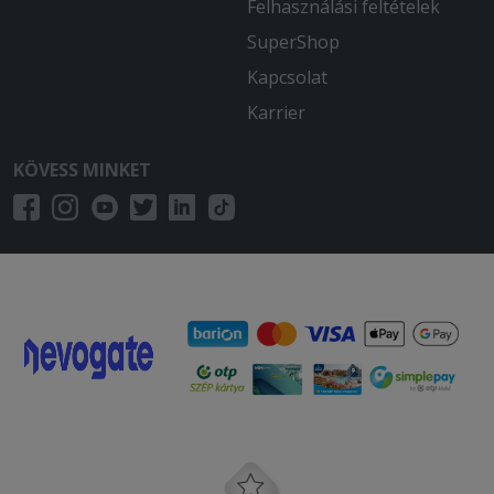
Felhasználási feltételek
SuperShop
Kapcsolat
Karrier
KÖVESS MINKET