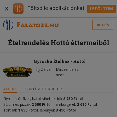
Töltsd le applikációnkat
X
LETÖLTÖM
BELÉPÉS
Ételrendelés Hottó éttermeiből
Gyroska Ételház - Hottó
Zárva
Min. rendelés
nincs
AKCIÓK
SZÁLLÍTÁSI TERÜLETEK
Gyros ötöt fizet, hatot vihet akciók
8
75
0 Ft
-tól
32 cm-es pizzák
2 590
Ft
-tól, hamburgerek
2 690 Ft
-tól
Tortillák
1 890 Ft
-tól, lepények
3 490 Ft
-tól