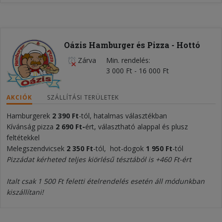
Oázis Hamburger és Pizza - Hottó
Zárva
Min. rendelés
3 000 Ft - 16 000 Ft
AKCIÓK
SZÁLLÍTÁSI TERÜLETEK
Hamburgerek
2 390 Ft
-tól, hatalmas választékban
Kívánság pizza
2 690 Ft-
ért, választható alappal és plusz
feltétekkel
Melegszendvicsek
2 350 Ft
-tól, hot-dogok
1 950
F
t
-tól
Pizzádat kérheted teljes kiörlésű tésztából is +460 Ft-ért
Italt csak 1 500 Ft feletti ételrendelés esetén áll módunkban
kiszállítani!