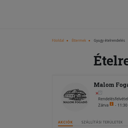
Főoldal
Éttermek
Gyugy ételrendelés
Ételr
Malom Foga
Rendelésfelvéte
Zárva
-
11:30 
AKCIÓK
SZÁLLÍTÁSI TERÜLETEK