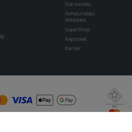
Süti kezelés
Felhasználási
feltételek
SuperShop
ag
Kapcsolat
Karrier