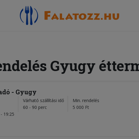
endelés Gyugy étter
dó - Gyugy
Várható szállítási idő
Min. rendelés
l
60 - 90 perc
5 000 Ft
- 19:25