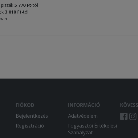
s pizzák
5 770 Ft
-tól
tek
3 010 Ft
-tól
tban
FIÓKOD
INFORMÁCIÓ
KÖVES
Bejelentkezés
Adatvédelem
Regisztráció
Fogyasztói Értékelési
Szabályzat