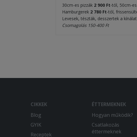
30cm-es pizzák
2 900 Ft
-tól, 50cm-e
Hamburgerek
2 780 Ft
-tól, frissensül
Levesek, tészták, desszertek a kínála
Csomagolás 150-400 Ft
CIKKEK
ÉTTERMEKNEK
Blog
Hogyan működik?
GYIK
Csatlakozás
éttermeknek
Receptek