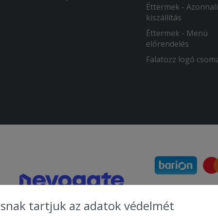
Éttermek - Azonnali
kiszállítás
Éttermek - Menü
előrendelés
Falatozz logó csom
snak tartjuk az adatok védelmét