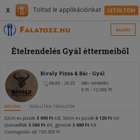
Töltsd le applikációnkat
X
LETÖLTÖM
BELÉPÉS
Ételrendelés Gyál éttermeiből
Bivaly Pizza & Bár - Gyál
06:00 - 20:25
Min. rendelés
0 Ft - 12 000 Ft
AKCIÓK
SZÁLLÍTÁSI TERÜLETEK
32cm-es pizzák
3 09
0
Ft
-tól, 50cm-es pizzák
6 12
0
Ft
-tól
Quesadillák
3 360 Ft
-ért, gyrosok
3 680 Ft
-tól
Csomagolási díj 150-300 Ft