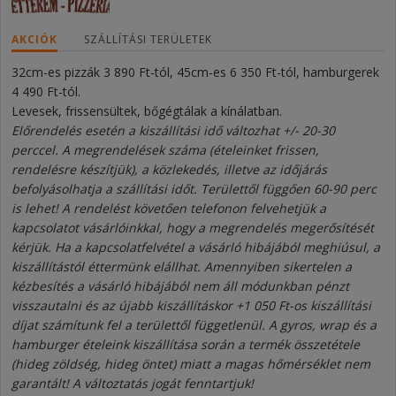
AKCIÓK
SZÁLLÍTÁSI TERÜLETEK
32cm-es pizzák 3 890 Ft-tól, 45cm-es 6 350 Ft-tól, hamburgerek
4 490 Ft-tól.
Levesek, frissensültek, bőgégtálak a kínálatban.
Előrendelés esetén a kiszállítási idő változhat +/- 20-30
perccel. A megrendelések száma (ételeinket frissen,
rendelésre készítjük), a közlekedés, illetve az időjárás
befolyásolhatja a szállítási időt. Területtől függően 60-90 perc
is lehet! A rendelést követően telefonon felvehetjük a
kapcsolatot vásárlóinkkal, hogy a megrendelés megerősítését
kérjük. Ha a kapcsolatfelvétel a vásárló hibájából meghiúsul, a
kiszállítástól éttermünk elállhat. Amennyiben sikertelen a
kézbesítés a vásárló hibájából nem áll módunkban pénzt
visszautalni és az újabb kiszállításkor +1 050 Ft-os kiszállítási
díjat számítunk fel a területtől függetlenül. A gyros, wrap és a
hamburger ételeink kiszállítása során a termék összetétele
(hideg zöldség, hideg öntet) miatt a magas hőmérséklet nem
garantált! A változtatás jogát fenntartjuk!