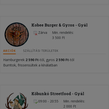
Kobee Burger & Gyros - Gyál
Zárva
Min. rendelés
3 500 Ft
AKCIÓK
SZÁLLÍTÁSI TERÜLETEK
Hamburgerek
2 590 Ft
-tól, gyros
2 590 Ft
-tól
Burritok, frissensültek a kínálatban
Kőbunkó Streetfood - Gyál
09:00 - 20:55
Min. rendelés
2 000 Ft