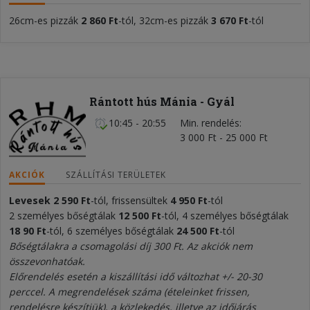
26cm-es pizzák
2 860
Ft
-tól, 32cm-es pizzák
3 670 Ft
-tól
Rántott hús Mánia - Gyál
10:45 - 20:55
Min. rendelés
3 000 Ft - 25 000 Ft
AKCIÓK
SZÁLLÍTÁSI TERÜLETEK
Levesek
2 590
Ft
-tól, frissensültek
4
950 Ft
-tól
2 személyes bőségtálak
12
5
0
0 Ft
-tól, 4 személyes bőségtálak
18 9
0 Ft
-tól, 6 személyes bőségtálak
24
50
0 Ft
-tól
Bőségtálakra a csomagolási díj 300 Ft. Az akciók nem
összevonhatóak.
Előrendelés esetén a kiszállítási idő változhat +/- 20-30
perccel. A megrendelések száma (ételeinket frissen,
rendelésre készítjük), a közlekedés, illetve az időjárás