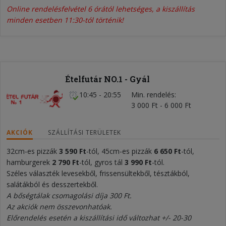
Online rendelésfelvétel 6 órától lehetséges, a kiszállítás
minden esetben 11:30-tól történik!
Ételfutár NO.1 - Gyál
10:45 - 20:55
Min. rendelés
3 000 Ft - 6 000 Ft
AKCIÓK
SZÁLLÍTÁSI TERÜLETEK
32cm-es pizzák
3 590
Ft
-tól, 45cm-es pizzák
6 650
F
t
-tól,
hamburgerek
2
79
0
Ft
-tól, gyros tál
3
9
90 Ft
-tól.
Széles választék levesekből, frissensültekből, tésztákból,
salátákból és desszertekből.
A bőségtálak csomagolási díja 300 Ft.
Az akciók nem összevonhatóak.
Előrendelés esetén a kiszállítási idő változhat +/- 20-30