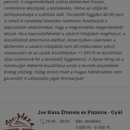
perccel. A megrendelések száma (ételeinket frissen,
rendelésre készítjük), a közlekedés, illetve az időjárás
befolyásolhatja a szállítási időt. Területtől függően 60-90 perc
is lehet! A rendelést követően telefonon felvehetjük a
kapcsolatot vásárlóinkkal, hogy a megrendelés megerősítését
kérjük. Ha a kapcsolatfelvétel a vásárló hibájából meghiúsul, a
kiszállítástól éttermünk elállhat. Amennyiben sikertelen a
kézbesítés a vásárló hibájából nem áll módunkban pénzt
visszautalni és az újabb kiszállításkor +1 050 Ft-os kiszállítási
díjat számítunk fel a területtől függetlenül. A Gyros Wrap és a
hamburger ételeink kiszállítása során a termék összetétele
(hideg zöldség, hideg öntet) miatt a magas hőmérséklet nem
garantált! A változtatás jogát fenntartjuk!
Joe Háza Étterem és Pizzéria - Gyál
10:45 - 20:55
Min. rendelés
3 000 Ft - 6 000 Ft