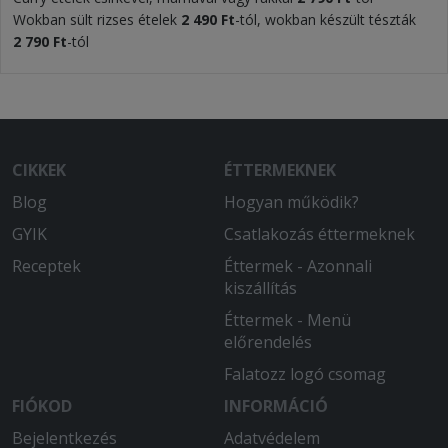
Wokban sült rizses ételek
2 490 Ft
-tól, wokban készült tészták
2 790 Ft
-tól
CIKKEK
ÉTTERMEKNEK
Blog
Hogyan működik?
GYIK
Csatlakozás éttermeknek
Receptek
Éttermek - Azonnali
kiszállítás
Éttermek - Menü
előrendelés
Falatozz logó csomag
FIÓKOD
INFORMÁCIÓ
Bejelentkezés
Adatvédelem