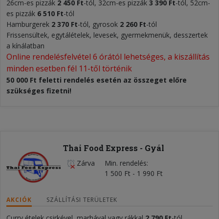
26cm-es pizzák
2 450 Ft
-tól, 32cm-es pizzák
3 390 Ft
-tól, 52cm-
es pizzák
6 510
Ft
-tól
Hamburgerek
2 370 Ft
-tól, gyrosok
2 260 Ft
-tól
Frissensültek, egytálételek, levesek, gyermekmenük, desszertek
a kínálatban
Online rendelésfelvétel 6 órától lehetséges, a kiszállítás 
minden esetben fél 11-től történik
50 000 Ft feletti rendelés esetén az összeget előre
szükséges fizetni!
Thai Food Express - Gyál
Zárva
Min. rendelés
1 500 Ft - 1 990 Ft
AKCIÓK
SZÁLLÍTÁSI TERÜLETEK
Curry ételek csirkével, marhával vagy rákkal
2 790 Ft
-tól