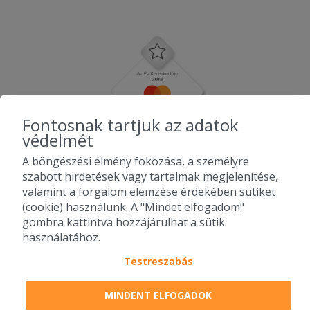
Fontosnak tartjuk az adatok
védelmét
A böngészési élmény fokozása, a személyre
szabott hirdetések vagy tartalmak megjelenítése,
valamint a forgalom elemzése érdekében sütiket
(cookie) használunk. A "Mindet elfogadom"
gombra kattintva hozzájárulhat a sütik
használatához.
Testreszabás
2010-2026 Copyright - Falatozz.hu - Diston-line Kft.
MINDENT ELFOGADOK
Pizza, gyros, hamburger, menük kedvező áron, egy helyen az összes