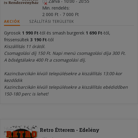
Zárva
-
10:00 - 20:55
Min. rendelés
2 000 Ft - 7 000 Ft
AKCIÓK
SZÁLLÍTÁSI TERÜLETEK
Gyrosok
1 990 Ft
-tól és smash burgerek
1 690 Ft
-tól,
frissensültek
3 190 Ft
-tól
Kiszállítás 11 órától.
Csomagolási díj 150 Ft. Napi menü csomagolási díja 300 Ft.
A bőségtálakra 400 Ft a csomagolási díj.
Kazincbarcikán kívüli településekre a kiszállítás 13:00-kor
kezdődik
Kazincbarcikán kívüli településekre a kiszállítás ebédidőben
150-180 perc is lehet!
Retro Étterem - Edelény