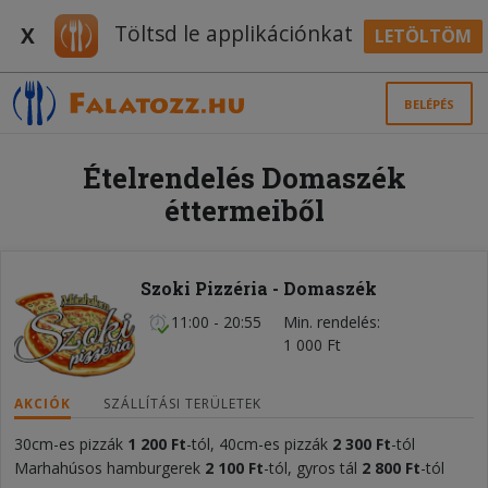
Töltsd le applikációnkat
X
LETÖLTÖM
BELÉPÉS
Ételrendelés Domaszék
éttermeiből
Szoki Pizzéria - Domaszék
11:00 - 20:55
Min. rendelés
1 000 Ft
AKCIÓK
SZÁLLÍTÁSI TERÜLETEK
30cm-es pizzák
1 200 Ft
-tól, 40cm-es pizzák
2 300 Ft
-tól
Marhahúsos hamburgerek
2 100 Ft
-tól, gyros tál
2 800 Ft
-tól