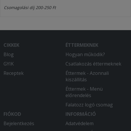
Csomagolási díj 200-250 Ft
CIKKEK
ÉTTERMEKNEK
Blog
Hogyan működik?
GYIK
Csatlakozás éttermeknek
Receptek
Éttermek - Azonnali
kiszállítás
Éttermek - Menü
előrendelés
Falatozz logó csomag
FIÓKOD
INFORMÁCIÓ
Bejelentkezés
Adatvédelem