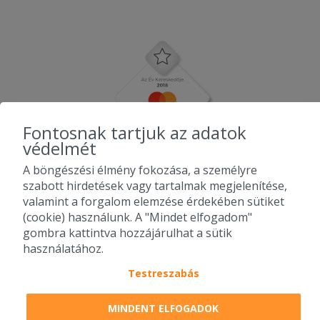
Fontosnak tartjuk az adatok
védelmét
A böngészési élmény fokozása, a személyre
szabott hirdetések vagy tartalmak megjelenítése,
valamint a forgalom elemzése érdekében sütiket
(cookie) használunk. A "Mindet elfogadom"
gombra kattintva hozzájárulhat a sütik
használatához.
Testreszabás
2010-2026 Copyright - Falatozz.hu - Diston-line Kft.
MINDENT ELFOGADOK
Pizza, gyros, hamburger, menük kedvező áron, egy helyen az összes