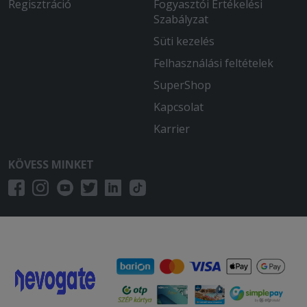
Regisztráció
Fogyasztói Értékelési
Szabályzat
Süti kezelés
Felhasználási feltételek
SuperShop
Kapcsolat
Karrier
KÖVESS MINKET