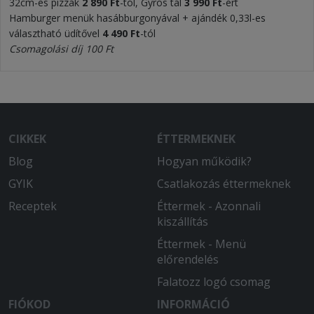
32cm-es pizzák
2 890 Ft
-tól, Gyros tál
3 990 Ft
-ért
Hamburger menük hasábburgonyával + ajándék 0,33l-es
választható üdítővel
4 490 Ft
-tól
Csomagolási díj 100 Ft
CIKKEK
ÉTTERMEKNEK
Blog
Hogyan működik?
GYIK
Csatlakozás éttermeknek
Receptek
Éttermek - Azonnali
kiszállítás
Éttermek - Menü
előrendelés
Falatozz logó csomag
FIÓKOD
INFORMÁCIÓ