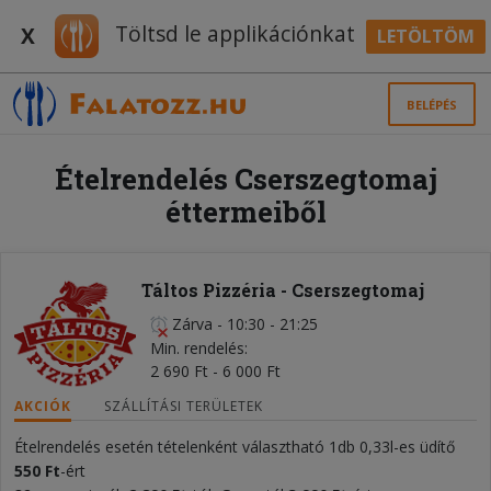
Töltsd le applikációnkat
X
LETÖLTÖM
BELÉPÉS
Ételrendelés Cserszegtomaj
éttermeiből
Táltos Pizzéria - Cserszegtomaj
Zárva
-
10:30 - 21:25
Min. rendelés
2 690 Ft - 6 000 Ft
AKCIÓK
SZÁLLÍTÁSI TERÜLETEK
Ételrendelés esetén tételenként választható 1db 0,33l-es üdítő
550 Ft
-ért