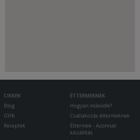
CIKKEK
ÉTTERMEKNEK
Blog
Hogyan működik?
GYIK
Csatlakozás éttermeknek
Receptek
Éttermek - Azonnali
kiszállítás