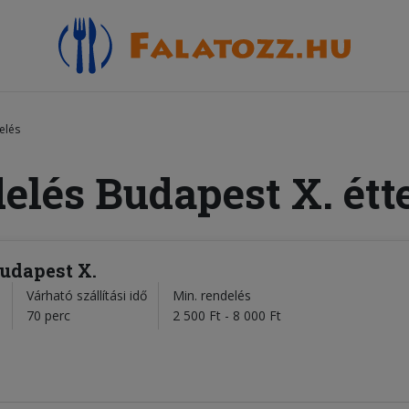
elés
delés Budapest X. étt
Budapest X.
Várható szállítási idő
Min. rendelés
l
70 perc
2 500 Ft - 8 000 Ft