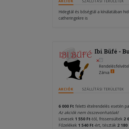
AKCIÓK
SZÁLLÍTÁSI TERÜLETEK
Hidegtál és bőségtál a kínálatában hi
catheringekre is
Ibi Büfé - B
Rendelésfelvéte
Zárva
AKCIÓK
SZÁLLÍTÁSI TERÜLETEK
6 000 Ft
feletti ételrendelés esetén p
Az akciók nem összevonhatóak!
Levesek
1 550 Ft
-tól, frissensültek
2 
Főzelékek
1 540 Ft
-ért, tészták
2 180 