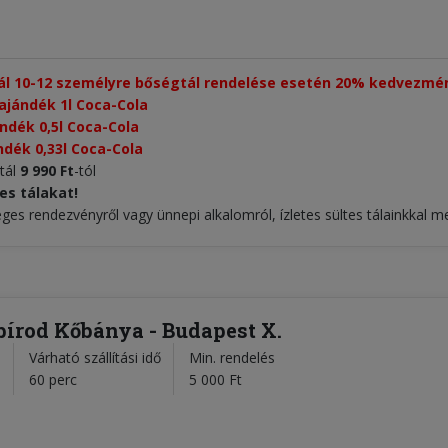
tál 10-12 személyre bőségtál rendelése esetén 20% kedvezmén
ajándék 1l Coca-Cola
ndék 0,5l Coca-Cola
ndék 0,33l Coca-Cola
gtál
9 990 Ft
-tól
es tálakat!
éges rendezvényről vagy ünnepi alkalomról, ízletes sültes tálainkkal m
 bírod Kőbánya - Budapest X.
Várható szállítási idő
Min. rendelés
l
60 perc
5 000 Ft