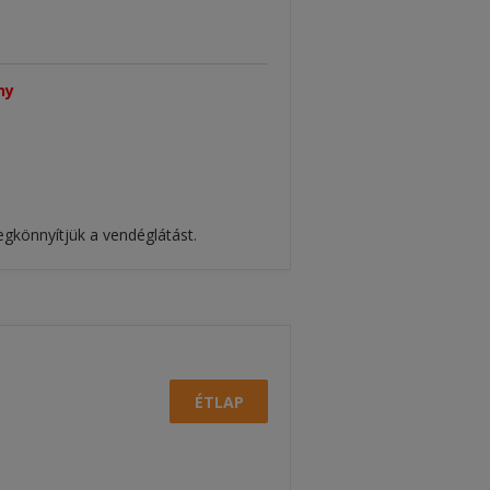
y​
egkönnyítjük a vendéglátást.
ÉTLAP