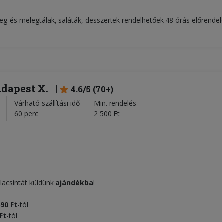
deg-és melegtálak, saláták, desszertek rendelhetőek 48 órás előrende
udapest X.
4.6/5 (70+)
Várható szállítási idő
Min. rendelés
l
60 perc
2 500 Ft
alacsintát küldünk
ajándékba
!
690 Ft
-tól
Ft
-tól