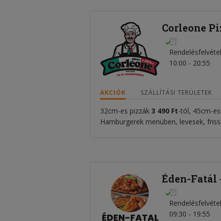
Corleone Pi
Rendelésfelvéte
10:00 - 20:55
AKCIÓK
SZÁLLÍTÁSI TERÜLETEK
32cm-es pizzák
3 490 Ft
-tól, 45cm-es
Hamburgerek menüben, levesek, frisse
Éden-Fatál 
Rendelésfelvéte
09:30 - 19:55