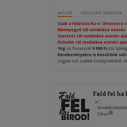
AKCIÓK
SZÁLLÍTÁSI TERÜLETEK
Csak a Falatozz.hu-n: Úrvacsora 
Mennyegző tál rendelése esetén 
Szeretet tál rendelése esetén ajá
Örömhír tál rendelése esetén ajá
1kg
-os frissensült
9 990 Ft
-tól, bősé
Rendezvényekre is készítünk sült
Legyen szó családi összejövetelről, c
Fald fel ha
Rendelésfelvéte
Zárva