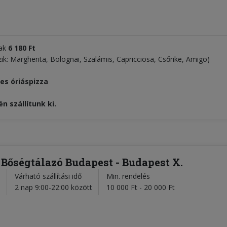
ak
6 180 Ft
zik: Margherita, Bolognai, Szalámis, Capricciosa, Csőrike, Amigo)
es óriáspizza
n szállítunk ki.
 Bőségtálazó Budapest - Budapest X.
Várható szállítási idő
Min. rendelés
l
2 nap 9:00-22:00 között
10 000 Ft - 20 000 Ft