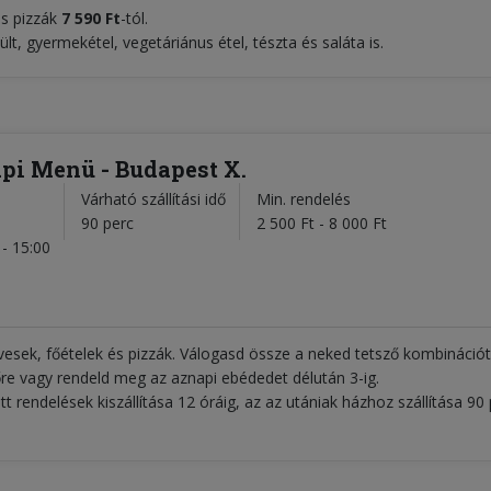
es pizzák
7 590 Ft
-tól.
t, gyermekétel, vegetáriánus étel, tészta és saláta is.
api Menü - Budapest X.
Várható szállítási idő
Min. rendelés
l
90 perc
2 500 Ft - 8 000 Ft
- 15:00
evesek, főételek és pizzák. Válogasd össze a neked tetsző kombinációt
re vagy rendeld meg az aznapi ebédedet délután 3-ig.
tt rendelések kiszállítása 12 óráig, az az utániak házhoz szállítása 90 