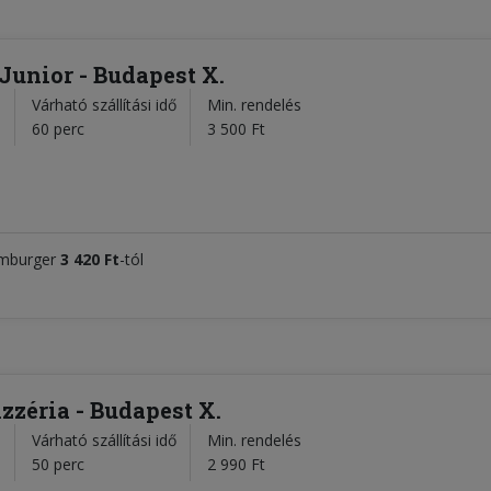
unior - Budapest X.
Várható szállítási idő
Min. rendelés
l
60 perc
3 500 Ft
amburger
3 420 Ft
-tól
zéria - Budapest X.
Várható szállítási idő
Min. rendelés
l
50 perc
2 990 Ft