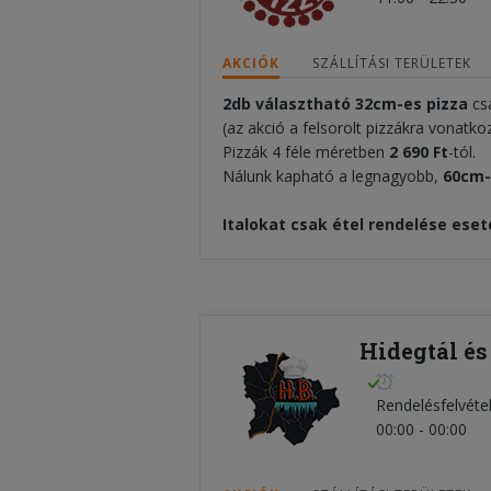
AKCIÓK
SZÁLLÍTÁSI TERÜLETEK
2db
választható
32cm-es pizza
cs
(az akció a felsorolt pizzákra vonatko
Pizzák 4 féle méretben
2 690
F
t
-tól.
Nálunk kapható a legnagyobb,
60cm-
Italokat csak étel rendelése eseté
Hidegtál és
Rendelésfelvéte
00:00 - 00:00