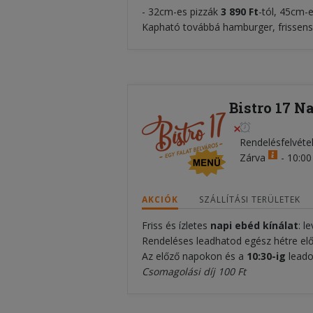
- 32cm-es pizzák
3 890 Ft
-tól, 45cm-
Kapható továbbá hamburger, frissensül
Bistro 17 N
Rendelésfelvéte
Zárva
-
10:00 
AKCIÓK
SZÁLLÍTÁSI TERÜLETEK
Friss és ízletes
napi ebéd kínálat
: l
Rendeléses leadhatod egész hétre elő
Az előző napokon és a
10:30-ig
leado
Csomagolási díj 100 Ft