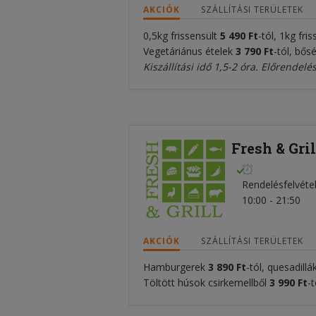
AKCIÓK
SZÁLLÍTÁSI TERÜLETEK
0,5kg frissensült
5 49
0 Ft
-tól, 1kg fris
Vegetáriánus ételek
3 790 Ft
-tól, bős
Kiszállítási idő 1,5-2 óra. Előrendelé
Fresh & Gril
Rendelésfelvéte
10:00 - 21:50
AKCIÓK
SZÁLLÍTÁSI TERÜLETEK
Hamburgerek
3 890 Ft
-tól, quesadillá
Töltött húsok csirkemellből
3
990 Ft
-t