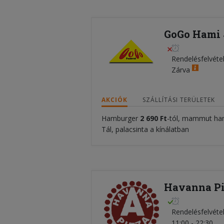
GoGo Hami J
Rendelésfelvéte
Zárva
AKCIÓK
SZÁLLÍTÁSI TERÜLETEK
Hamburger
2 690 Ft
-tól, mammut h
Tál, palacsinta a kínálatban
Havanna Piz
Rendelésfelvéte
11:00 - 22:30