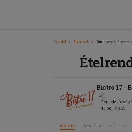
Főoldal
Éttermek
Budapest X. ételrend
Ételren
Bistro 17 - 
Rendelésfelvéte
10:00 - 20:55
AKCIÓK
SZÁLLÍTÁSI TERÜLETEK