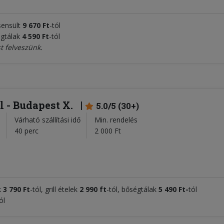
sensült
9 670 Ft
-tól
égtálak
4 59
0 Ft
-tól
st felveszünk.
l - Budapest X.
5.0/5 (30+)
Várható szállítási idő
Min. rendelés
l
40 perc
2 000 Ft
k
3 790 Ft
-tól, grill ételek
2 990 ft
-tól, bőségtálak
5 4
9
0 Ft
-
tól
ól