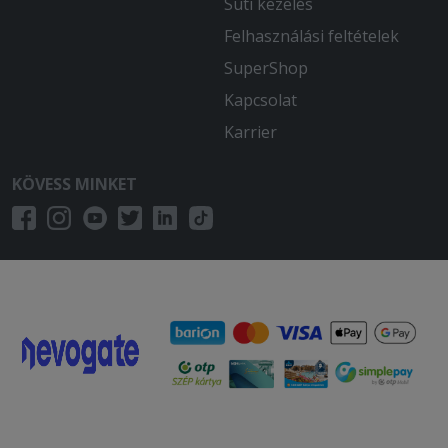
Süti kezelés
Felhasználási feltételek
SuperShop
Kapcsolat
Karrier
KÖVESS MINKET