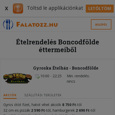
Töltsd le applikációnkat
X
LETÖLTÖM
BELÉPÉS
Ételrendelés Boncodfölde
éttermeiből
Gyroska Ételház - Boncodfölde
10:00 - 22:25
Min. rendelés
nincs
AKCIÓK
SZÁLLÍTÁSI TERÜLETEK
Gyros ötöt fizet, hatot vihet akciók
8
75
0 Ft
-tól
32 cm-es pizzák
2 590
Ft
-tól, hamburgerek
2 690 Ft
-tól