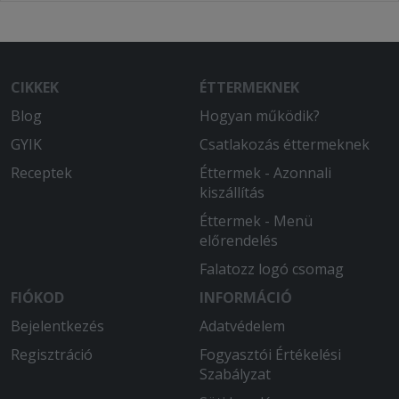
CIKKEK
ÉTTERMEKNEK
Blog
Hogyan működik?
GYIK
Csatlakozás éttermeknek
Receptek
Éttermek - Azonnali
kiszállítás
Éttermek - Menü
előrendelés
Falatozz logó csomag
FIÓKOD
INFORMÁCIÓ
Bejelentkezés
Adatvédelem
Regisztráció
Fogyasztói Értékelési
Szabályzat