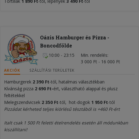
Tortillák
1 890 Ft
-tól, lepények
3 490 Ft
-tól
Oázis Hamburger és Pizza -
Boncodfölde
10:00 - 23:15
Min. rendelés
3 000 Ft - 16 000 Ft
AKCIÓK
SZÁLLÍTÁSI TERÜLETEK
Hamburgerek
2 390 Ft
-tól, hatalmas választékban
Kívánság pizza
2 690 Ft-
ért, választható alappal és plusz
feltétekkel
Melegszendvicsek
2 350 Ft
-tól, hot-dogok
1 950
F
t
-tól
Pizzádat kérheted teljes kiörlésű tésztából is +460 Ft-ért
Italt csak 1 500 Ft feletti ételrendelés esetén áll módunkban
kiszállítani!