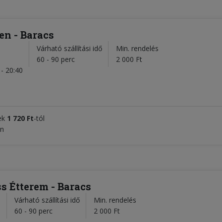
en - Baracs
Várható szállítási idő
Min. rendelés
l
60 - 90 perc
2 000 Ft
- 20:40
zek
1 720 Ft
-tól
an
ss Étterem - Baracs
Várható szállítási idő
Min. rendelés
l
60 - 90 perc
2 000 Ft