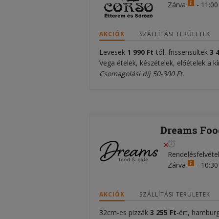
Zárva
-
11:00 
AKCIÓK
SZÁLLÍTÁSI TERÜLETEK
Levesek
1 990
Ft
-tól, frissensültek
3 
Vega ételek, készételek, előételek a k
Csomagolási díj 50-300 Ft.
Dreams Food
Rendelésfelvéte
Zárva
-
10:30 
AKCIÓK
SZÁLLÍTÁSI TERÜLETEK
32cm-es pizzák
3 255 Ft
-ért, hambur