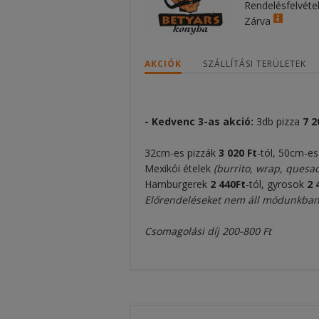
Rendelésfelvéte
Zárva
AKCIÓK
SZÁLLÍTÁSI TERÜLETEK
- Kedvenc 3-as akció:
3db pizza
7 2
32cm-es pizzák
3 020
Ft
-tól, 50cm-e
Mexikói ételek
(burrito, wrap, quesad
Hamburgerek
2 440
Ft
-tól, gyrosok
2
Előrendeléseket nem áll módunkban 
Csomagolási díj 200-800 Ft