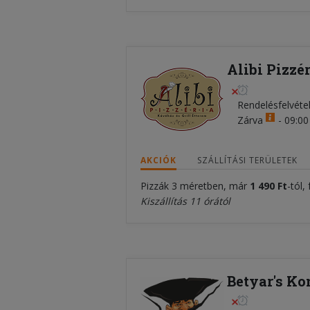
Alibi Pizzér
Rendelésfelvéte
Zárva
-
09:00 
AKCIÓK
SZÁLLÍTÁSI TERÜLETEK
Pizzák 3 méretben, már
1 490 Ft
-tól,
Kiszállítás 11 órától
Betyar's Ko