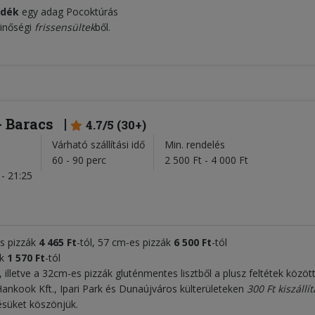
ndék
egy adag Pocoktúrás
minőségi
frissensültek
ből.
- Baracs
4.7/5 (30+)
Várható szállítási idő
Min. rendelés
l
60 - 90 perc
2 500 Ft - 4 000 Ft
- 21:25
s pizzák
4 465 Ft
-tól, 57 cm-es pizzák
6 500
Ft
-tól
k
1 570 Ft
-tól
, illetve a 32cm-es pizzák gluténmentes lisztből a plusz feltétek közöt
ankook Kft., Ipari Park és Dunaújváros külterületeken
300 Ft kiszállít
tésüket köszönjük.