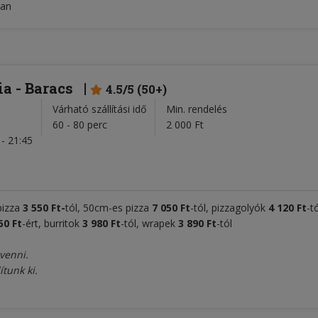
tban
ia - Baracs
4.5/5 (50+)
Várható szállítási idő
Min. rendelés
l
60 - 80 perc
2 000 Ft
- 21:45
pizza
3 55
0 Ft-
tól, 50cm-es pizza
7 050
Ft
-tól, pizzagolyók
4
120 Ft
-t
5
0 Ft
-ért, burritok
3 980 Ft
-tól, wrapek
3 890 Ft
-tól
venni.
ítunk ki.