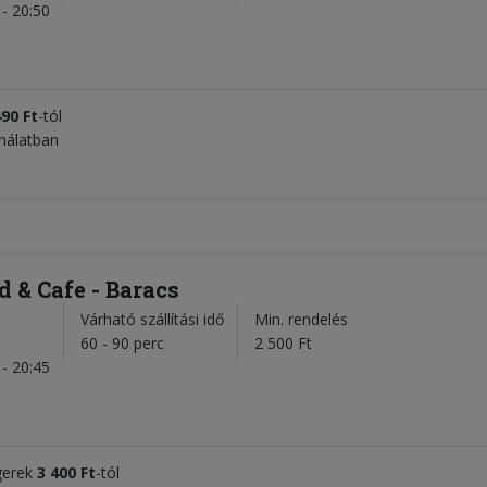
- 20:50
490
Ft
-tól
ínálatban
 & Cafe - Baracs
Várható szállítási idő
Min. rendelés
l
60 - 90 perc
2 500 Ft
- 20:45
gerek
3 400
Ft
-tól