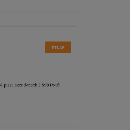
ÉTLAP
ól, pizza szendvicsek
3
590 Ft
-tól