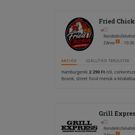
Fried Chick
Rendelésfelvéte
Zárva
-
10:30 
AKCIÓK
SZÁLLÍTÁSI TERÜLETEK
Hamburgerek
2 290 Ft
-tól, csirkerés
Boxok, street food menük a kínálatb
Grill Expre
Rendelésfelvéte
Zárva