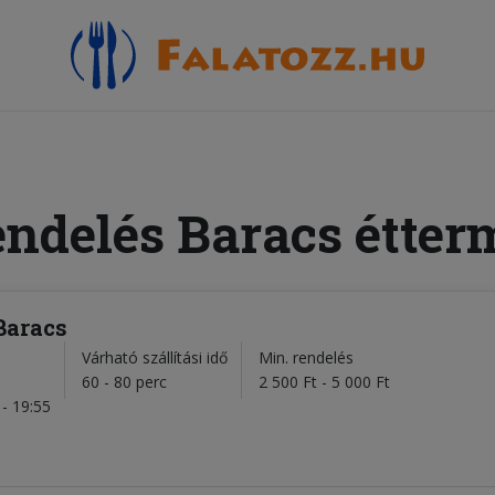
endelés Baracs étter
Baracs
Várható szállítási idő
Min. rendelés
l
60 - 80 perc
2 500 Ft - 5 000 Ft
- 19:55