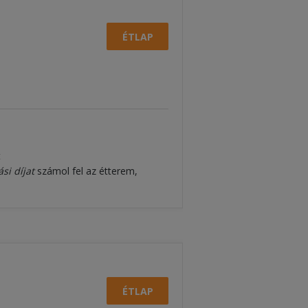
ÉTLAP
t
ási díjat
számol fel az étterem,
ÉTLAP