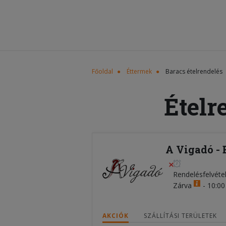
Főoldal
Éttermek
Baracs ételrendelés
Ételr
A Vigadó - 
Rendelésfelvéte
Zárva
-
10:00 
AKCIÓK
SZÁLLÍTÁSI TERÜLETEK