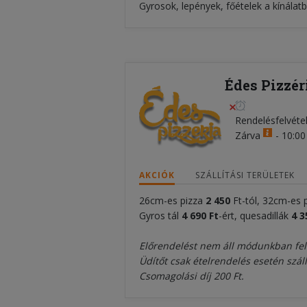
Gyrosok, lepények, főételek a kínála
Édes Pizzér
Rendelésfelvéte
Zárva
-
10:00 
AKCIÓK
SZÁLLÍTÁSI TERÜLETEK
26cm-es pizza
2 450
Ft-tól, 32cm-es 
Gyros tál
4 690 Ft
-ért, quesadillák
4
3
Előrendelést nem áll módunkban fel
Üdítőt csak ételrendelés esetén száll
Csomagolási díj 200 Ft.