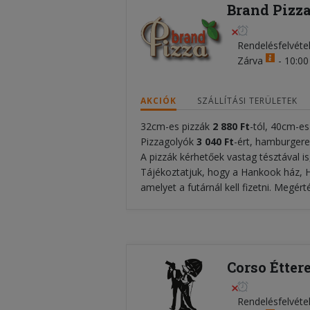
Brand Pizza
Rendelésfelvéte
Zárva
-
10:00 
AKCIÓK
SZÁLLÍTÁSI TERÜLETEK
32cm-es pizzák
2 880 Ft
-tól, 40cm-e
Pizzagolyók
3 04
0 Ft
-ért, hamburger
A pizzák kérhetőek vastag tésztával is
Tájékoztatjuk, hogy a Hankook ház, H
amelyet a futárnál kell fizetni. Megér
Corso Étter
Rendelésfelvéte