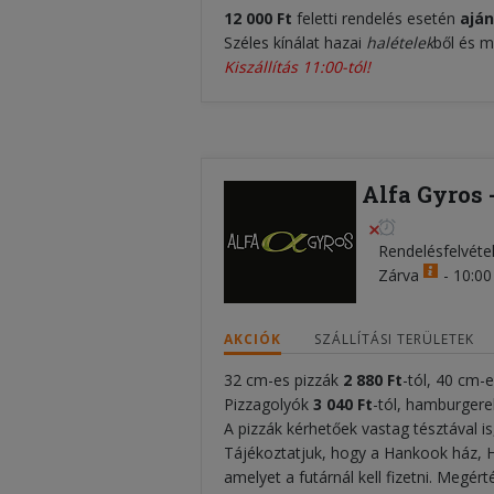
12 000 Ft
feletti rendelés esetén
ajá
Széles kínálat hazai
halételek
ből és 
Kiszállítás 11:00-tól!
Alfa Gyros 
Rendelésfelvéte
Zárva
-
10:00 
AKCIÓK
SZÁLLÍTÁSI TERÜLETEK
32 cm-es pizzák
2 880 Ft
-tól, 40 cm-e
Pizzagolyók
3 040
Ft
-tól, hamburgere
A pizzák kérhetőek vastag tésztával is
Tájékoztatjuk, hogy a Hankook ház, H
amelyet a futárnál kell fizetni. Megér