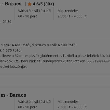
 - Baracs
4.6/5 (30+)
Várható szállítási idő
Min. rendelés
l
60 - 90 perc
2 500 Ft - 4 000 Ft
- 21:30
s pizzák
4
465
Ft
-tól, 57cm-es
pizzák
6 50
0 Ft
-tól
ek
1 570 Ft
-tól
, illetve a 32cm-es pizzák gluténmentes lisztből a plusz feltétek közöt
ankook Kft., Ipari Park és Dunaújváros külterületeken
300 Ft kiszállít
tésüket köszönjük.
em - Baracs
Várható szállítási idő
Min. rendelés
l
60 - 90 perc
2 500 Ft - 4 000 Ft