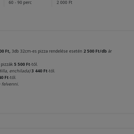
l
60 - 90 perc
2 000 Ft
00 Ft,
3db 32cm-es pizza rendelése esetén
2 500 Ft/db
ár
s pizzák
5
5
00
Ft
-tól.
illa, enchilada)
3
440 Ft
-tól.
40 Ft
-tól.
felvenni.