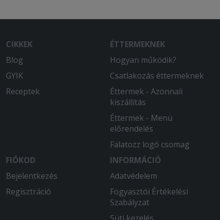
CIKKEK
ÉTTERMEKNEK
Blog
Hogyan működik?
GYIK
Csatlakozás éttermeknek
Receptek
Éttermek - Azonnali
kiszállítás
Éttermek - Menü
előrendelés
Falatozz logó csomag
FIÓKOD
INFORMÁCIÓ
Bejelentkezés
Adatvédelem
Regisztráció
Fogyasztói Értékelési
Szabályzat
Süti kezelés