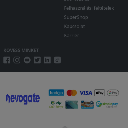
Felhasználási feltételek
SuperShop
Kapcsolat
Karrier
KÖVESS MINKET