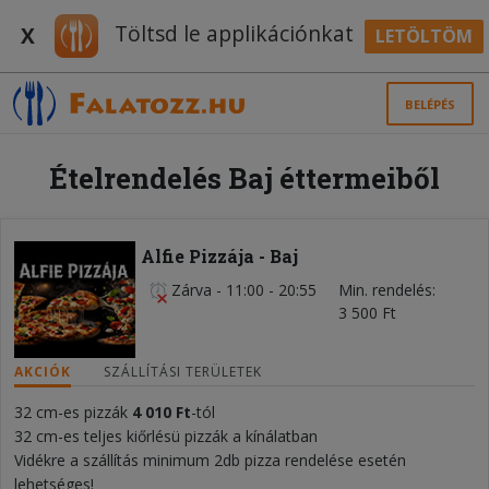
Töltsd le applikációnkat
X
LETÖLTÖM
BELÉPÉS
Ételrendelés Baj éttermeiből
Alfie Pizzája - Baj
Zárva
-
11:00 - 20:55
Min. rendelés
3 500 Ft
AKCIÓK
SZÁLLÍTÁSI TERÜLETEK
32 cm-es pizzák
4 010 Ft
-tól
32 cm-es teljes kiőrlésü pizzák a kínálatban
Vidékre a szállítás minimum 2db pizza rendelése esetén
lehetséges!