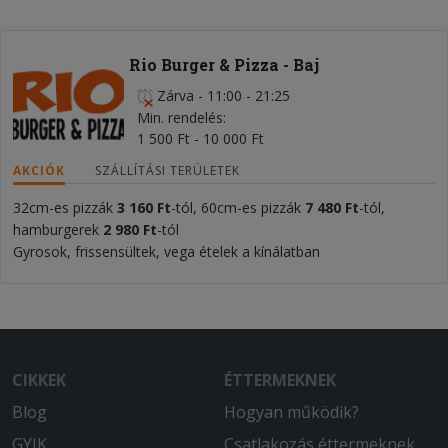
Rio Burger & Pizza - Baj
Zárva
-
11:00 - 21:25
Min. rendelés
1 500 Ft - 10 000 Ft
AKCIÓK
SZÁLLÍTÁSI TERÜLETEK
32cm-es pizzák
3 160 Ft
-tól, 60cm-es pizzák
7 480 Ft
-tól,
hamburgerek
2 980
Ft
-tól
Gyrosok, frissensültek, vega ételek a kínálatban
CIKKEK
ÉTTERMEKNEK
Blog
Hogyan működik?
GYIK
Csatlakozás éttermeknek