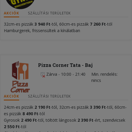
AKCIÓK
SZÁLLÍTÁSI TERÜLETEK
32cm-es pizzák
3 940 Ft
-tól, 60cm-es pizzák
7 26
0
Ft
-tól
Hamburgerek, frissensültek a kínálatban
Pizza Corner Tata - Baj
Zárva
-
10:00 - 21:40
Min. rendelés
nincs
AKCIÓK
SZÁLLÍTÁSI TERÜLETEK
24cm-es pizzák
2
190 Ft
-tól, 32cm-es pizzák
3 390 Ft
-tól, 60cm-
es pizzák
8 490 Ft
-tól
Gyrosok
2 490 Ft
-tól, töltött lángosok
2 390 Ft
-ért, szendvicsek
2 550 Ft
-tól