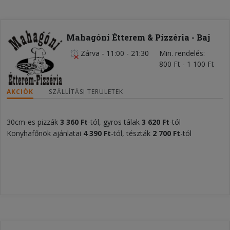
Mahagóni Étterem & Pizzéria - Baj
Zárva
-
11:00 - 21:30
Min. rendelés
800 Ft - 1 100 Ft
AKCIÓK
SZÁLLÍTÁSI TERÜLETEK
30cm-es pizzák
3 360 Ft
-tól, gyros tálak
3 620 Ft
-tól
Konyhafőnök ajánlatai
4 390 Ft
-tól, tészták
2 700 Ft
-tól