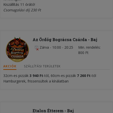
Kiszállítás 11 órátó!
Csomagolási díj 230 Ft
Az Ördög Bográcsa Csárda - Baj
Zárva
-
10:00 - 20:25
Min. rendelés
800 Ft
AKCIÓK
SZÁLLÍTÁSI TERÜLETEK
32cm-es pizzák
3 940
F
t
-tól, 60cm-es pizzák
7 26
0
F
t
-tól
Hamburgerek, frissensültek a kínálatban
Etalon Étterem - Baj