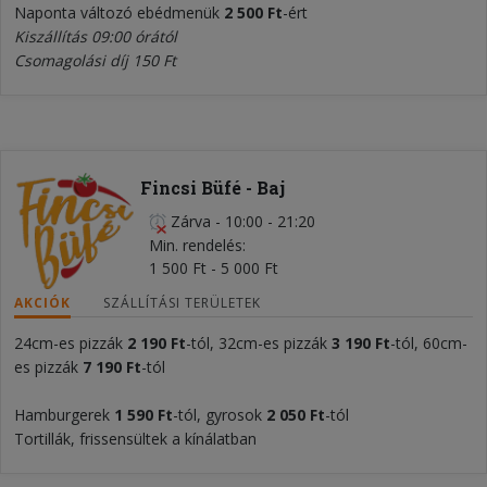
Naponta változó ebédmenük
2
5
0
0 Ft
-ért
Kiszállítás 09:00 órától
Csomagolási díj 150 Ft
Fincsi Büfé - Baj
Zárva
-
10:00 - 21:20
Min. rendelés
1 500 Ft - 5 000 Ft
AKCIÓK
SZÁLLÍTÁSI TERÜLETEK
24cm-es pizzák
2 1
90 Ft
-tól, 32cm-es pizzák
3 1
90 Ft
-tól, 60cm-
es pizzák
7 1
90 Ft
-tól
Hamburgerek
1 590 Ft
-tól, gyrosok
2 050 Ft
-tól
Tortillák, frissensültek a kínálatban