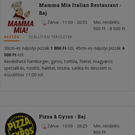
Mamma Mia Italian Restaurant -
Baj
Zárva
-
11:00 - 20:55
Min. rendelés
900 Ft - 8 000 Ft
AKCIÓK
SZÁLLÍTÁSI TERÜLETEK
30cm-es nápolyi pizzák
1 800 Ft
-tól, 45cm-es nápolyi pizzák
4
000
Ft
-tól.
Rendelhető hamburger, gyros, torttila, főétel, magyaros
specialitás, rizottó, halétel, tészta, saláta és desszert is.
Kiszállítás 11:00-tól.
Pizza & Gyros - Baj
Zárva
-
10:00 - 20:25
Min. rendelés
800 Ft