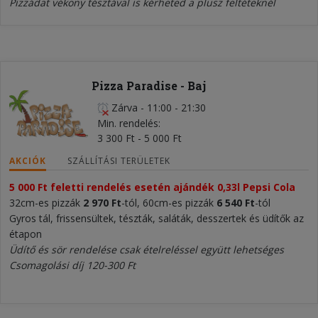
Pizzádat vékony tésztával is kérheted a plusz feltéteknél
Pizza Paradise - Baj
Zárva
-
11:00 - 21:30
Min. rendelés
3 300 Ft - 5 000 Ft
AKCIÓK
SZÁLLÍTÁSI TERÜLETEK
5 000 Ft feletti rendelés esetén ajándék 0,33l Pepsi Cola
32cm-es pizzák
2 970 Ft
-tól, 60cm-es pizzák
6 540 Ft
-tól
Gyros tál, frissensültek, tészták, saláták, desszertek és üdítők az
étapon
Üdítő és sör rendelése csak ételreléssel együtt lehetséges
Csomagolási díj 120-300 Ft