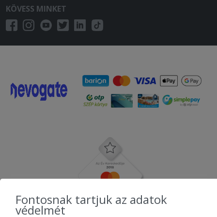
KÖVESS MINKET
Fontosnak tartjuk az adatok
védelmét