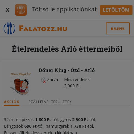
Töltsd le applikációnkat
X
LETÖLTÖM
BELÉPÉS
Ételrendelés Arló éttermeiből
Döner King - Ózd - Arló
Zárva
Min. rendelés
2 000 Ft
AKCIÓK
SZÁLLÍTÁSI TERÜLETEK
32cm-es pizzák
1 800 Ft
-tól, gyros
2 500 Ft
-tól,
Lángosok
690 Ft
-tól, hamurgerek
1 730 Ft
-tól,
Frissensültek, desszertek a kínálatban