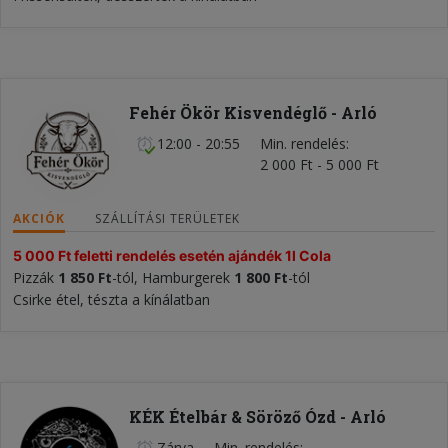
Fehér Ökör Kisvendéglő - Arló
12:00 - 20:55
Min. rendelés
2 000 Ft - 5 000 Ft
AKCIÓK
SZÁLLÍTÁSI TERÜLETEK
5 000 Ft feletti rendelés esetén ajándék 1l Cola
Pizzák
1 850 Ft
-tól, Hamburgerek
1 800 Ft
-tól
Csirke étel, tészta a kínálatban
KÉK Ételbár & Söröző Ózd - Arló
Zárva
Min. rendelés