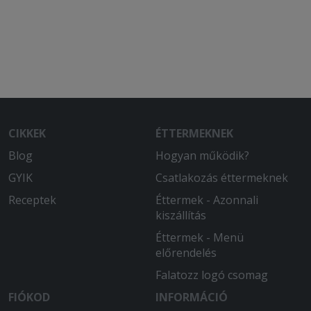
CIKKEK
ÉTTERMEKNEK
Blog
Hogyan működik?
GYIK
Csatlakozás éttermeknek
Receptek
Éttermek - Azonnali
kiszállítás
Éttermek - Menü
előrendelés
Falatozz logó csomag
FIÓKOD
INFORMÁCIÓ