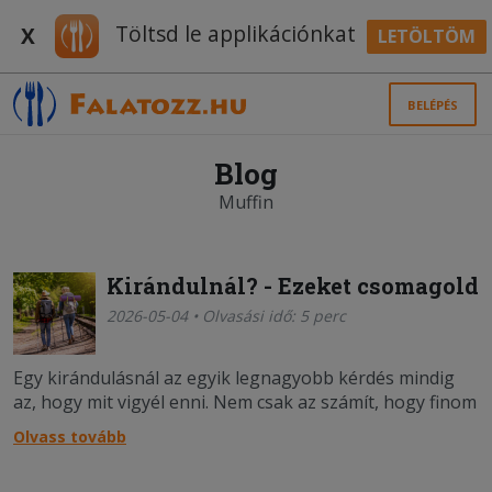
Töltsd le applikációnkat
X
LETÖLTÖM
BELÉPÉS
Blog
Muffin
Kirándulnál? - Ezeket csomagold
2026-05-04 • Olvasási idő: 5 perc
Egy kirándulásnál az egyik legnagyobb kérdés mindig
az, hogy mit vigyél enni. Nem csak az számít, hogy finom
legyen, hanem az is, hogy bírja az utat, ne romoljon meg
Olvass tovább
a táskában, és ne kelljen hűtőtáskát cipelned magaddal.