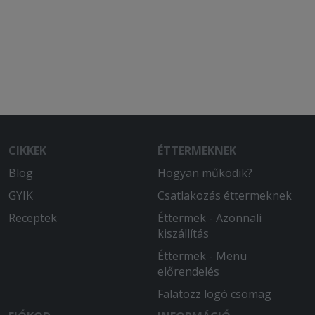
CIKKEK
ÉTTERMEKNEK
Blog
Hogyan működik?
GYIK
Csatlakozás éttermeknek
Receptek
Éttermek - Azonnali
kiszállítás
Éttermek - Menü
előrendelés
Falatozz logó csomag