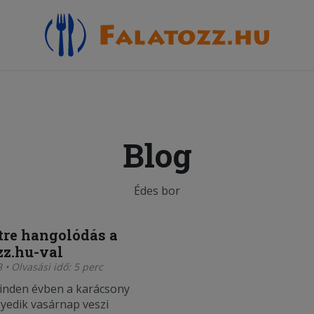
Blog
Édes bor
re hangolódás a
zz.hu-val
 • Olvasási idő: 5 perc
inden évben a karácsony
gyedik vasárnap veszi