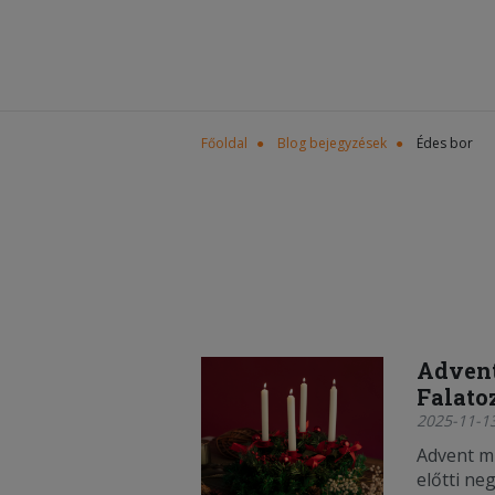
Főoldal
Blog bejegyzések
Édes bor
Advent
Falato
2025-11-13
Advent m
előtti ne