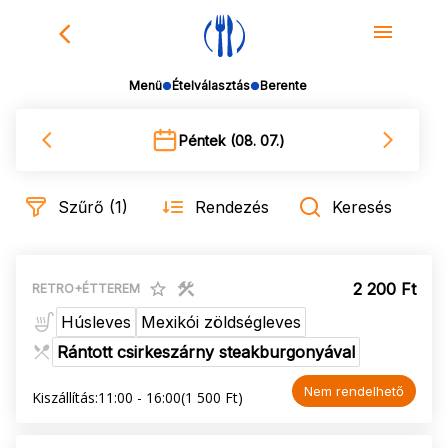
Falatozz - Menü rendelés
Menü
Ételválasztás
Berente
Péntek (08. 07.)
Szűrő (1)
Rendezés
Keresés
2 200 Ft
RETRO+ÉTTEREM
Húsleves
Mexikói zöldségleves
Rántott csirkeszárny steakburgonyával
Nem rendelhető
Kiszállítás:
11:00 - 16:00
(1 500 Ft)