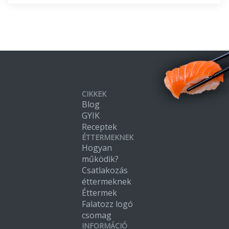
CIKKEK
Blog
GYIK
Receptek
ÉTTERMEKNEK
Hogyan
működik?
Csatlakozás
éttermeknek
Éttermek
Falatozz logó
csomag
INFORMÁCIÓ