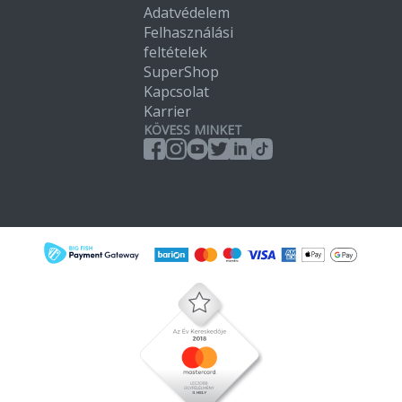
Adatvédelem
Felhasználási
feltételek
SuperShop
Kapcsolat
Karrier
KÖVESS MINKET