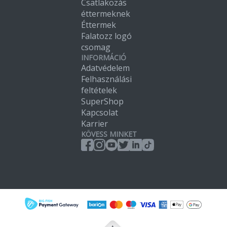
Csatlakozás
éttermeknek
Éttermek
Falatozz logó
csomag
INFORMÁCIÓ
Adatvédelem
Felhasználási
feltételek
SuperShop
Kapcsolat
Karrier
KÖVESS MINKET