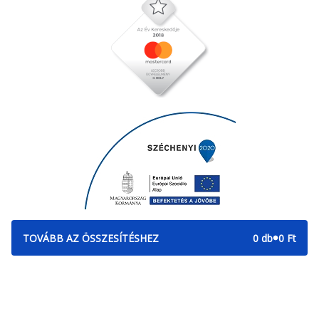
TOVÁBB AZ ÖSSZESÍTÉSHEZ
0 db
0 Ft
2010-2024 Copyright -
Pizza, gyros, hamburger,
menük kedvező áron, egy
Falatozz.hu - Diston-line
helyen az összes étterem
Kft.
ajánlata.