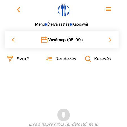
Falatozz - Menü rendelés
Menü
Ételválasztás
Kaposvár
Vasárnap (08. 09.)
Szűrő
Rendezés
Keresés
Erre a napra nincs rendelhető menü